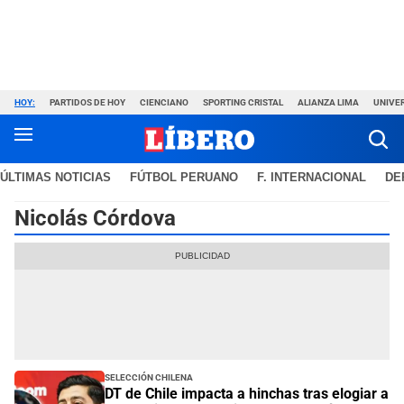
HOY:
PARTIDOS DE HOY
CIENCIANO
SPORTING CRISTAL
ALIANZA LIMA
UNIVER
ÚLTIMAS NOTICIAS
FÚTBOL PERUANO
F. INTERNACIONAL
DE
Nicolás Córdova
Selección Chilena
DT de Chile impacta a hinchas tras elogiar a