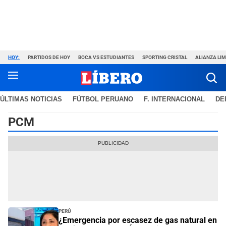
HOY:
PARTIDOS DE HOY
BOCA VS ESTUDIANTES
SPORTING CRISTAL
ALIANZA LI
ÚLTIMAS NOTICIAS
FÚTBOL PERUANO
F. INTERNACIONAL
DE
PCM
Perú
¿Emergencia por escasez de gas natural en