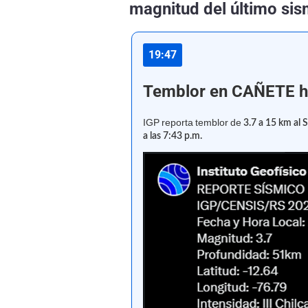
magnitud del último sis
19:47
Temblor en CAÑETE ho
IGP reporta temblor de
3.7 a 15 km al 
a las 7:43 p.m.