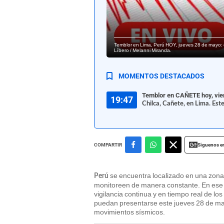
Temblor en Lima, Perú HOY, jueves 28 de mayo: c
Líbero / Melanni Miranda.
MOMENTOS DESTACADOS
Temblor en CAÑETE hoy, vie
19:47
Chilca, Cañete, en Lima. Est
Siguenos e
COMPARTIR
se encuentra localizado en una zon
Perú
monitoreen de manera constante. En ese 
vigilancia continua y en tiempo real de l
puedan presentarse este jueves 28 de ma
movimientos sísmicos.