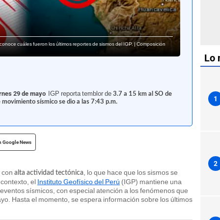
onoce cuáles fueron los últimos reportes de sismos del IGP. | Composición
Lo 
rnes 29 de mayo
IGP reporta temblor de
3.7 a 15 km al SO de
1
e movimiento sísmico se dio a las 7:43 p.m.
n Google News
2
a con
, lo que hace que los sismos se
alta actividad tectónica
contexto, el
Instituto Geofísico del Perú
(IGP) mantiene una
os eventos sísmicos, con especial atención a los fenómenos que
yo. Hasta el momento, se espera información sobre los últimos