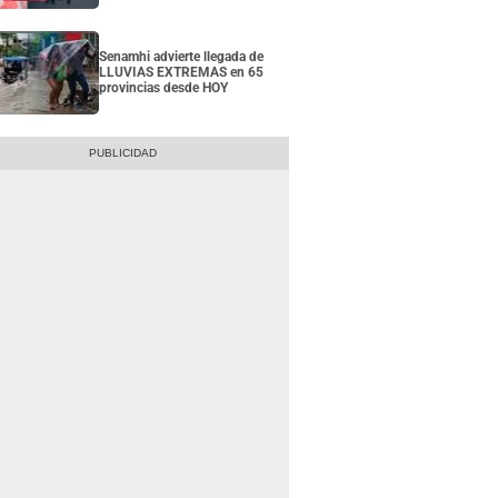
Senamhi advierte llegada de
LLUVIAS EXTREMAS en 65
provincias desde HOY