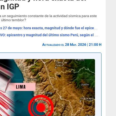
ún IGP
a un seguimiento constante de la actividad sísmica para este
 último temblor?
Temblor en Perú EN VIVO hoy, miércoles 27 de mayo: hora exacta, magnitud y dónde fue el epicentro del último SISMO
Temblor HOY, martes 26 de mayo EN VIVO: epicentro y magnitud del último sismo Perú, según el IGP
Actualizado el 28 May. 2026 | 21:00 H