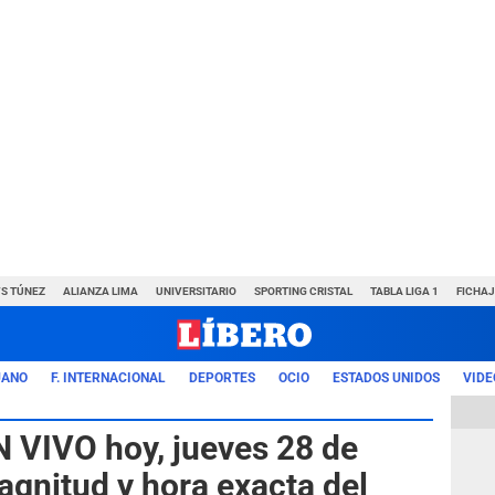
VS TÚNEZ
ALIANZA LIMA
UNIVERSITARIO
SPORTING CRISTAL
TABLA LIGA 1
FICHAJ
UANO
F. INTERNACIONAL
DEPORTES
OCIO
ESTADOS UNIDOS
VIDE
 VIVO hoy, jueves 28 de
agnitud y hora exacta del