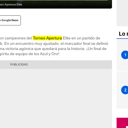
eo Apertura Elite
n Google News
Lo 
on campeones del
Torneo Apertura
Elite en un partido de
ub. En un encuentro muy ajustado, el marcador final se definió
na victoria agónica que quedará para la historia. ¡Un final de
píritu de equipo de los Azul y Oro!
1
2