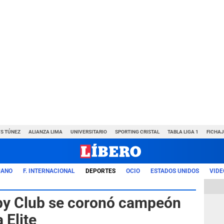
VS TÚNEZ
ALIANZA LIMA
UNIVERSITARIO
SPORTING CRISTAL
TABLA LIGA 1
FICHAJ
UANO
F. INTERNACIONAL
DEPORTES
OCIO
ESTADOS UNIDOS
VIDE
by Club se coronó campeón
 Elite