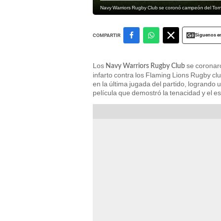
Navy Warriors Rugby Club se coronó campeón del Torn
Siguenos e
COMPARTIR
Los
se coronar
Navy Warriors Rugby Club
infarto contra los Flaming Lions Rugby cl
en la última jugada del partido, logrando u
película que demostró la tenacidad y el es