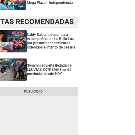
Mega Plaza - Independencia
TAS RECOMENDADAS
Naldy Saldaña denuncia a
excompañero de La Bella Luz
por presuntos tocamientos
indebidos e intento de besarla
Senamhi advierte llegada de
LLUVIAS EXTREMAS en 65
provincias desde HOY