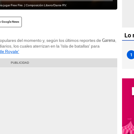
 jugar Free Fire. | Composición Libero/Danie RV.
n Google News
Lo 
pulares del momento y, según los últimos reportes de
,
Garena
rios, los cuales aterrizan en la 'Isla de batallas' para
tle Royale'
1