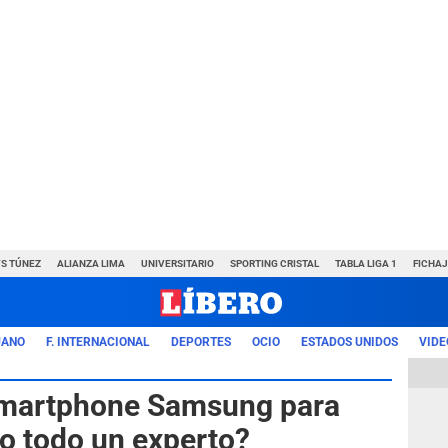
VS TÚNEZ
ALIANZA LIMA
UNIVERSITARIO
SPORTING CRISTAL
TABLA LIGA 1
FICHAJ
UANO
F. INTERNACIONAL
DEPORTES
OCIO
ESTADOS UNIDOS
VIDE
 smartphone Samsung para
mo todo un experto?