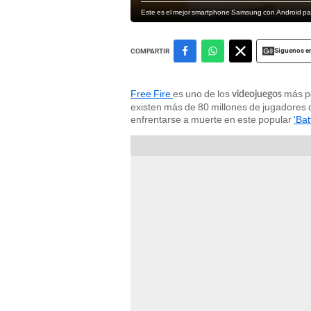
Este es el mejor smartphone Samsung con Android para
Siguenos e
COMPARTIR
Free Fire
es uno de los
más po
videojuegos
existen más de 80 millones de jugadores dia
enfrentarse a muerte en este popular
'Bat