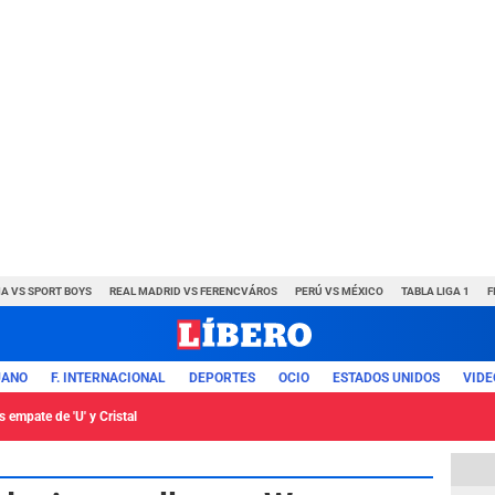
A VS SPORT BOYS
REAL MADRID VS FERENCVÁROS
PERÚ VS MÉXICO
TABLA LIGA 1
F
UANO
F. INTERNACIONAL
DEPORTES
OCIO
ESTADOS UNIDOS
VIDE
 empate de 'U' y Cristal