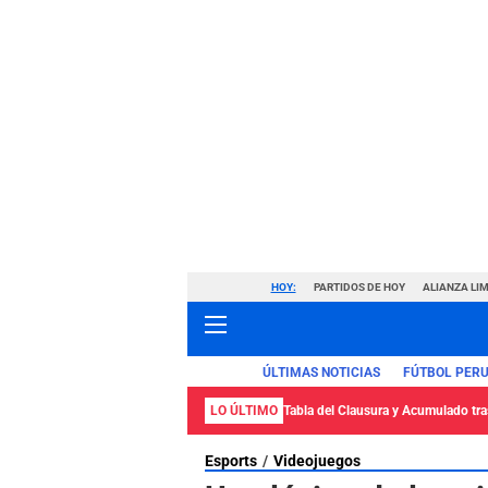
HOY:
PARTIDOS DE HOY
ALIANZA LIM
ÚLTIMAS NOTICIAS
FÚTBOL PER
LO ÚLTIMO
Tabla del Clausura y Acumulado tras
Esports
Videojuegos