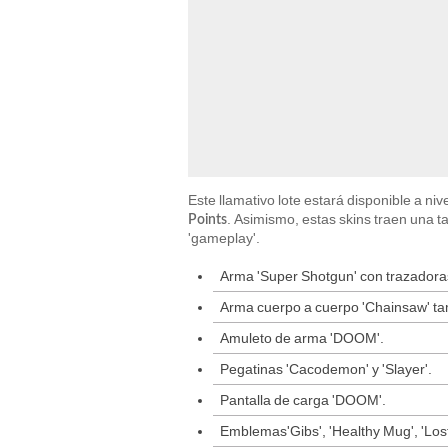
Este llamativo lote estará disponible a niv
. Asimismo, estas skins traen una 
Points
'gameplay'.
Arma 'Super Shotgun' con trazadoras
Arma cuerpo a cuerpo 'Chainsaw' tam
Amuleto de arma 'DOOM'.
Pegatinas 'Cacodemon' y 'Slayer'.
Pantalla de carga 'DOOM'.
Emblemas'Gibs', 'Healthy Mug', 'Lost