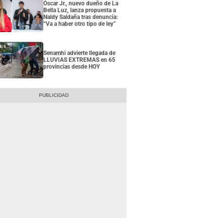
Óscar Jr., nuevo dueño de La
Bella Luz, lanza propuesta a
Naldy Saldaña tras denuncia:
“Va a haber otro tipo de ley”
Senamhi advierte llegada de
LLUVIAS EXTREMAS en 65
provincias desde HOY