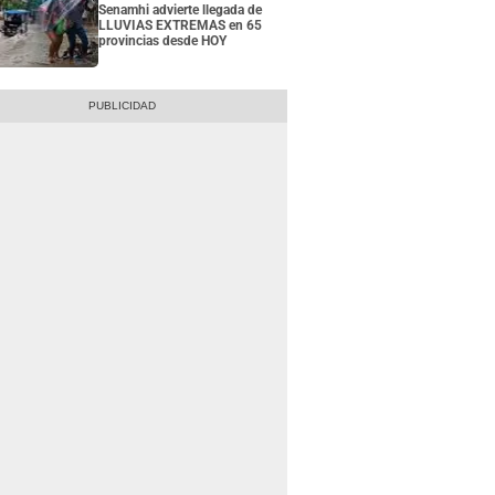
Senamhi advierte llegada de
LLUVIAS EXTREMAS en 65
provincias desde HOY