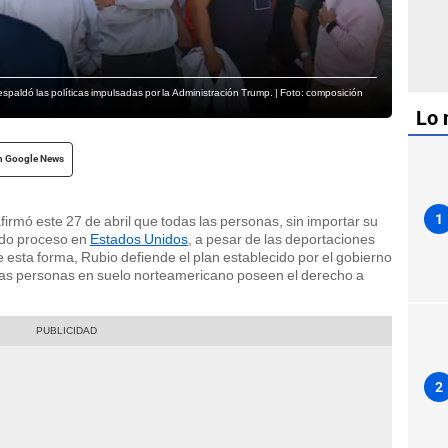
espaldó las políticas impulsadas por la Administración Trump. | Foto: composición
Lo 
n Google News
1
firmó este 27 de abril que todas las personas, sin importar su
bido proceso en
Estados Unidos
, a pesar de las deportaciones
 esta forma, Rubio defiende el plan establecido por el gobierno
 las personas en suelo norteamericano poseen el derecho a
2