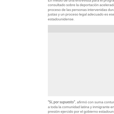
En medio de una entrevista para el progr
consultado sobre la deportación acelerad
proceso de las personas intervenidas dur
justas y un proceso legal adecuado es e
estadounidense.
, afirmó con suma contu
“Sí, por supuesto”
a toda la comunidad latina y inmigrante 
presión ejercido por el gobierno estadou