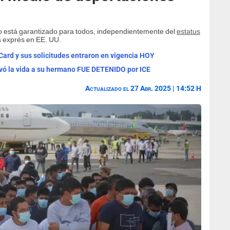
o está garantizado para todos, independientemente del
estatus
s exprés en EE. UU.
rd y sus solicitudes entraron en vigencia HOY
vó la vida a su hermano FUE DETENIDO por ICE
Actualizado el 27 Abr. 2025 | 14:52 H