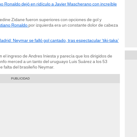
no Ronaldo dejó en ridículo a Javier Mascherano con increíble
inedine Zidane fueron superiores con opciones de gol y
stiano Ronaldo
por izquierda era un constante dolor de cabeza
drid: Neymar se falló gol cantado, tras espectacular ‘tiki-taka’
el ingreso de Andres Iniesta y parecía que los dirigidos de
riunfo merced a un tanto del uruguayo Luis Suárez a los 53
e falta del brasileño Neymar.