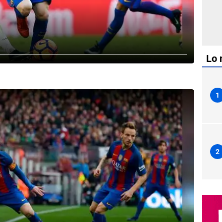
Lo 
1
2