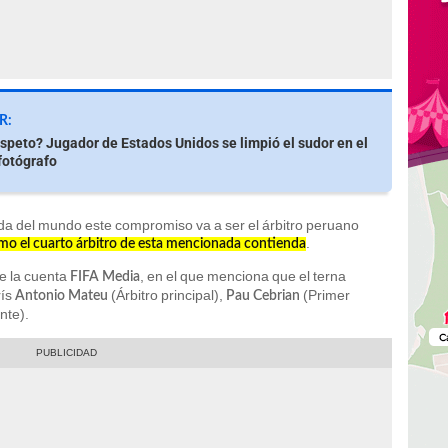
R:
espeto? Jugador de Estados Unidos se limpió el sudor en el
fotógrafo
ada del mundo este compromiso va a ser el árbitro peruano
.
omo el cuarto árbitro de esta mencionada contienda
de la cuenta
, en el que menciona que el terna
FIFA Media
rís
(Árbitro principal),
(Primer
Antonio Mateu
Pau Cebrian
nte).