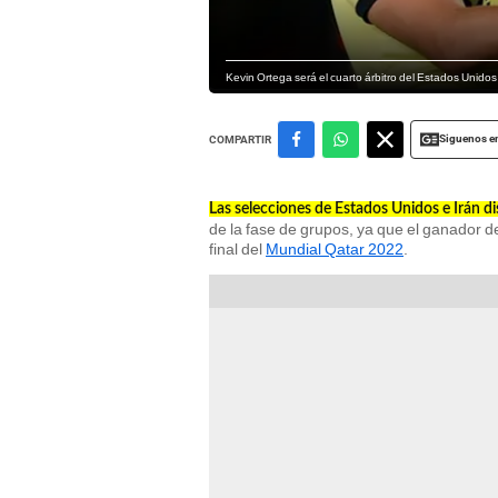
Kevin Ortega será el cuarto árbitro del Estados Unidos
Siguenos e
COMPARTIR
Las selecciones de Estados Unidos e Irán d
de la fase de grupos, ya que el ganador d
final del
Mundial Qatar 2022
.