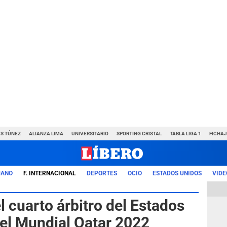
VS TÚNEZ
ALIANZA LIMA
UNIVERSITARIO
SPORTING CRISTAL
TABLA LIGA 1
FICHAJ
UANO
F. INTERNACIONAL
DEPORTES
OCIO
ESTADOS UNIDOS
VIDE
l cuarto árbitro del Estados
 el Mundial Qatar 2022