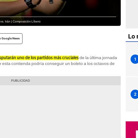
 vs. Irán | Composición Líbero
Lo 
n Google News
de la última jornada
isputarán uno de los partidos más cruciales
1
e esta contienda podría conseguir un boleto a los octavos de
2