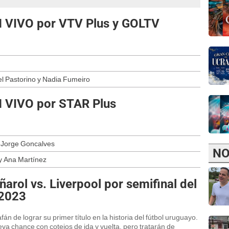
EN VIVO por VTV Plus y GOLTV
l Pastorino y Nadia Fumeiro
EN VIVO por STAR Plus
y Jorge Goncalves
NO
y Ana Martínez
ñarol vs. Liverpool por semifinal del
2023
án de lograr su primer título en la historia del fútbol uruguayo.
a chance con cotejos de ida y vuelta, pero tratarán de