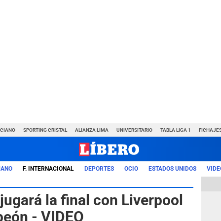
NCIANO
SPORTING CRISTAL
ALIANZA LIMA
UNIVERSITARIO
TABLA LIGA 1
FICHAJE
UANO
F. INTERNACIONAL
DEPORTES
OCIO
ESTADOS UNIDOS
VIDE
jugará la final con Liverpool
mpeón - VIDEO