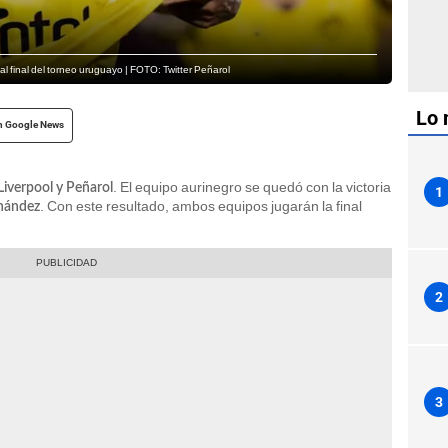
al final del torneo uruguayo | FOTO: Twitter Peñarol
Lo 
n Google News
. El equipo aurinegro se quedó con la victoria
Liverpool y Peñarol
1
. Con este resultado, ambos equipos jugarán la final
rnández
2
3