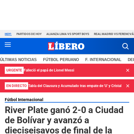
HOY:
PARTIDOS DE HOY
ALIANZA LIMA VS SPORT BOYS
REAL MADRID VS FERENCV
ÚLTIMAS NOTICIAS
FÚTBOL PERUANO
F. INTERNACIONAL
DE
URGENTE
Falleció el papá de Lionel Messi
EN DIRECTO
Tabla del Clausura y Acumulado tras empate de 'U' y Cristal
Fútbol Internacional
River Plate ganó 2-0 a Ciudad
de Bolívar y avanzó a
dieciseisavos de final de la