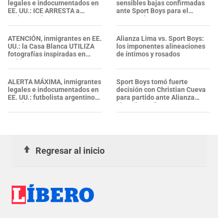
legales e indocumentados en
sensibles bajas confirmadas
EE. UU.: ICE ARRESTA a
ante Sport Boys para el
embarazada en aeropuerto;
Torneo Clausura
su prometido EXPONE
situación
ATENCIÓN, inmigrantes en EE.
Alianza Lima vs. Sport Boys:
UU.: la Casa Blanca UTILIZA
los imponentes alineaciones
fotografías inspiradas en
de íntimos y rosados
Spider-Man para promover
DEPORTACIONES del ICE
ALERTA MÁXIMA, inmigrantes
Sport Boys tomó fuerte
legales e indocumentados en
decisión con Christian Cueva
EE. UU.: futbolista argentino
para partido ante Alianza
termina ARRESTADO por ICE
Lima: "Son..."
en aeropuerto de Miami
Regresar al inicio