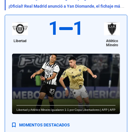
¡Oficial! Real Madrid anunció a Yan Diomande, el fichaje más caro de su historia: ¿Cuánto pagó?
1
1
Libertad
Atlético
Mineiro
Libertad y Atlético Mineiro igualaron 1-1 por Copa Libertadores | AFP | AFP
MOMENTOS DESTACADOS