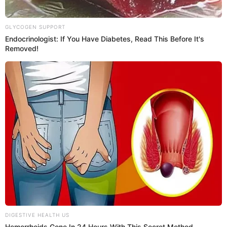
Libertad vs. Atlético Mineiro:
formaciones confirmadas
: Silva, Piris, Viera, Barboza, Espinoza, Sanabria,
Libertad
Riveros, Gómez, Villalba, Gonzáles y Santa Cruz.
: Everson, Mariano, Lemos, Jemerson,
Atletico Mineiro
Arana, Battaglia, Zaracho, Edenilson, Pavon, Paulinho y
Hulk.