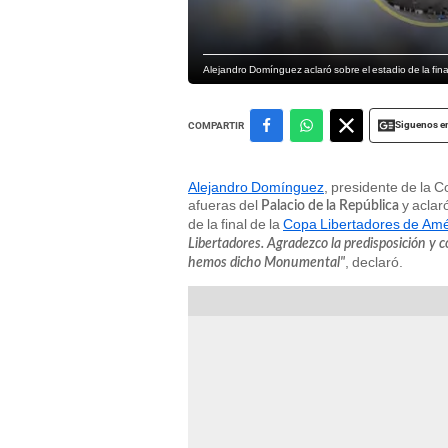
Alejandro Domínguez aclaró sobre el estadio de la fin
Siguenos e
COMPARTIR
Alejandro Domínguez
, presidente de la 
afueras del
y aclar
Palacio de la República
de la final de la
Copa Libertadores de Amé
Libertadores. Agradezco la predisposición y c
, declaró.
hemos dicho Monumental"