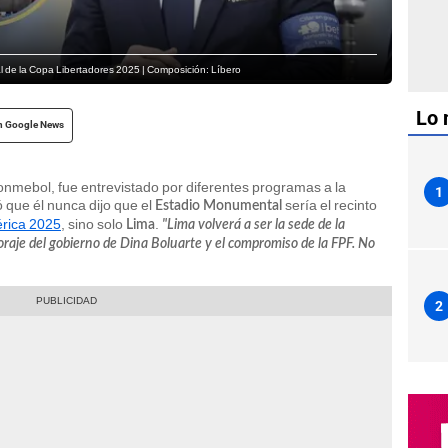
al de la Copa Libertadores 2025 | Composición: Líbero
Lo 
n Google News
Conmebol, fue entrevistado por diferentes programas a la
1
ó que él nunca dijo que el
sería el recinto
Estadio Monumental
rica 2025
, sino solo
.
Lima
"Lima volverá a ser la sede de la
oraje del gobierno de Dina Boluarte y el compromiso de la FPF. No
2