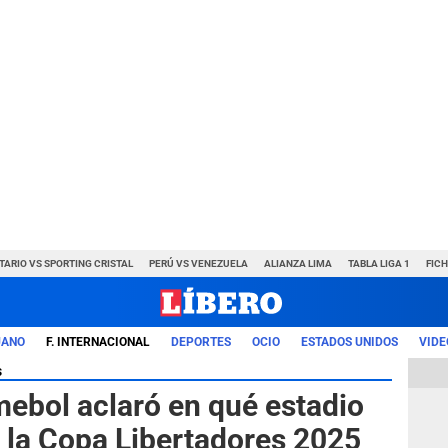
TARIO VS SPORTING CRISTAL
PERÚ VS VENEZUELA
ALIANZA LIMA
TABLA LIGA 1
FIC
UANO
F. INTERNACIONAL
DEPORTES
OCIO
ESTADOS UNIDOS
VIDE
s
ebol aclaró en qué estadio
de la Copa Libertadores 2025