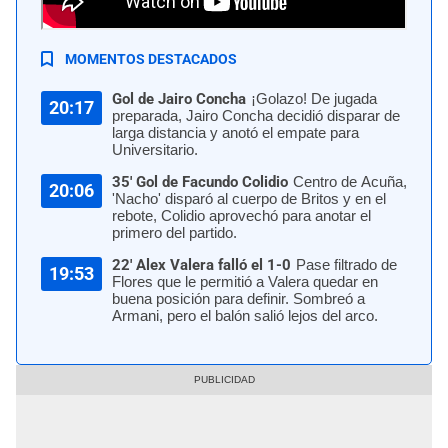
Universitario clasificó a los octavos de final de la Copa Libertadores |
Universitario
MOMENTOS DESTACADOS
Gol de Jairo Concha
¡Golazo! De jugada
20:17
preparada, Jairo Concha decidió disparar de
larga distancia y anotó el empate para
Universitario.
35' Gol de Facundo Colidio
Centro de Acuña,
20:06
'Nacho' disparó al cuerpo de Britos y en el
rebote, Colidio aprovechó para anotar el
primero del partido.
22' Alex Valera falló el 1-0
Pase filtrado de
19:53
Flores que le permitió a Valera quedar en
buena posición para definir. Sombreó a
Armani, pero el balón salió lejos del arco.