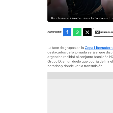
Boca Juniors recibirá a Cruzeiro en La Bombonera. | 
Siguenos e
COMPARTIR
La fase de grupos de la
Copa Libertadore
destacados de la jornada será el que dis
argentino recibirá al conjunto brasileño 
Grupo D, en un duelo que podría definir e
horarios y dónde ver la transmisión.