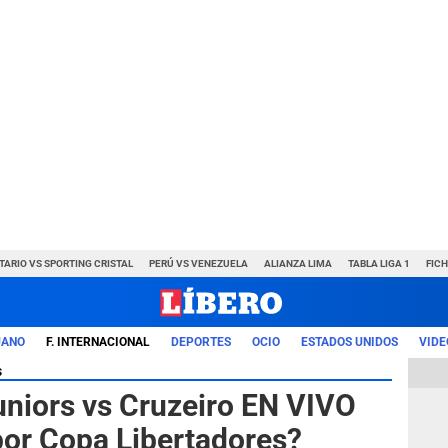
TARIO VS SPORTING CRISTAL
PERÚ VS VENEZUELA
ALIANZA LIMA
TABLA LIGA 1
FIC
UANO
F. INTERNACIONAL
DEPORTES
OCIO
ESTADOS UNIDOS
VIDE
s
niors vs Cruzeiro EN VIVO
por Copa Libertadores?