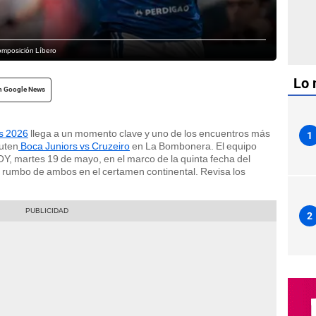
composición Líbero
Lo 
n Google News
s 2026
llega a un momento clave y uno de los encuentros más
1
puten
Boca Juniors vs Cruzeiro
en La Bombonera. El equipo
HOY, martes 19 de mayo, en el marco de la quinta fecha del
l rumbo de ambos en el certamen continental. Revisa los
2