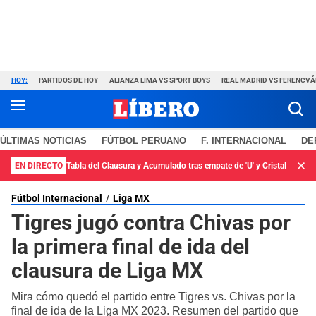
HOY:
PARTIDOS DE HOY
ALIANZA LIMA VS SPORT BOYS
REAL MADRID VS FERENCV
ÚLTIMAS NOTICIAS
FÚTBOL PERUANO
F. INTERNACIONAL
DE
EN DIRECTO
Tabla del Clausura y Acumulado tras empate de 'U' y Cristal
Fútbol Internacional
Liga MX
Tigres jugó contra Chivas por
la primera final de ida del
clausura de Liga MX
Mira cómo quedó el partido entre Tigres vs. Chivas por la
final de ida de la Liga MX 2023. Resumen del partido que