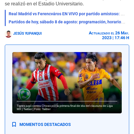
se realizó en el Estadio Universitario.
Real Madrid vs Ferencváros EN VIVO por partido amistoso: qué canal lo transmite, horario y pronóstico
Partidos de hoy, sábado 8 de agosto: programación, horarios y canales para ver fútbol EN VIVO
Actualizado el 26 May.
JESÚS YUPANQUI
2023 | 17:46 H
Tigres jugó contra Chivas por la primera final de ida del clausura de Liga
MX | Twitter | Foto: Twitter
MOMENTOS DESTACADOS