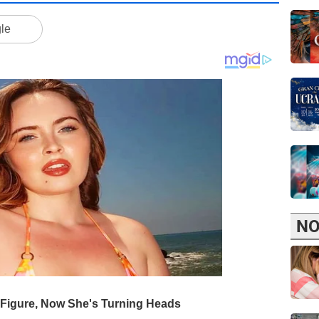
gle
NO