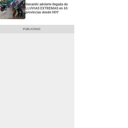
Senamhi advierte llegada de
LLUVIAS EXTREMAS en 65
provincias desde HOY