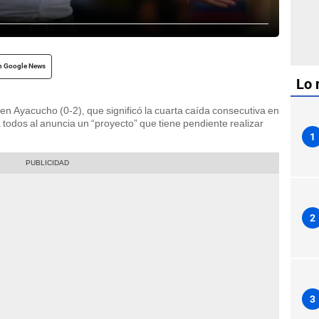
n Google News
Lo 
en Ayacucho (0-2), que significó la cuarta caída consecutiva en
 todos al anuncia un “proyecto” que tiene pendiente realizar
1
2
3