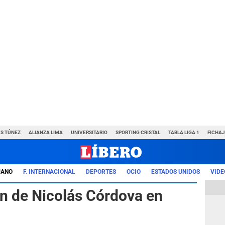
VS TÚNEZ
ALIANZA LIMA
UNIVERSITARIO
SPORTING CRISTAL
TABLA LIGA 1
FICHAJ
UANO
F. INTERNACIONAL
DEPORTES
OCIO
ESTADOS UNIDOS
VIDE
ón de Nicolás Córdova en