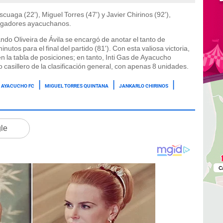
uaga (22'), Miguel Torres (47') y Javier Chirinos (92'),
s jugadores ayacuchanos.
ndo Oliveira de Ávila se encargó de anotar el tanto de
tos para el final del partido (81'). Con esta valiosa victoria,
n la tabla de posiciones; en tanto, Inti Gas de Ayacucho
asillero de la clasificación general, con apenas 8 unidades.
AYACUCHO FC
MIGUEL TORRES QUINTANA
JANKARLO CHIRINOS
gle