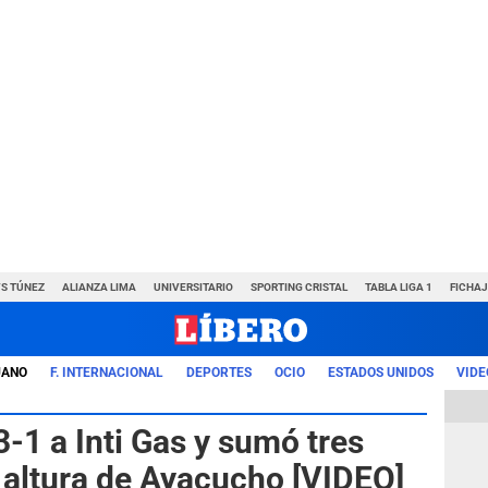
VS TÚNEZ
ALIANZA LIMA
UNIVERSITARIO
SPORTING CRISTAL
TABLA LIGA 1
FICHAJ
UANO
F. INTERNACIONAL
DEPORTES
OCIO
ESTADOS UNIDOS
VIDE
3-1 a Inti Gas y sumó tres
a altura de Ayacucho [VIDEO]