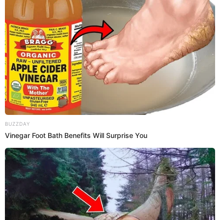
Rocío Chávez
y Ayar López Cano, administradores
Temporales, se reunieron con
Toñito Gonzales
,
John
Galliquio
,
Miguel Torres
y
Rainer Torres
, quienes tomaron
la palabra en representación de todo el plantel merengue.
La primera noticia fue que ya se hará efectivo el premio de
30 mil dólares por haber quedado en el primer lugar de la
liguilla par. Y la otra fue que decidieron aumentar a 400 mil
“cocos” el premio por campeonar. Este dinero, vale decir,
lo entregará GolTV, dueño de los derechos de transmisión
del cuadro crema.
Sin embargo, eso no es todo. También se acordó que los
400 mil dólares que entregará Conmebol por clasificar a la
Copa Libertadores también irán directamente al equipo.
Es decir, a fin de año habrá 800 mil dólares para el plantel.
Recontra ganados.
La Administración Temporal, además, sorteó un
EL DATO