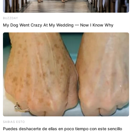
UNIVERSITARIO DE DEPORTES
JOHN GALLIQUIO
RAINER TORRES
ANTONIO GONZÁLES
MIGUEL TORRES QUINTANA
ROCÍO CHÁVEZ
Prefiero a Libero en Google