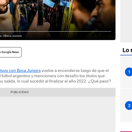
. | Boca Juniors
Lo 
n Google News
tuvo con Boca Juniors
vuelve a encenderse luego de que el
1
fútbol argentino y mencionara con desafío los títulos que
su salida, lo cual sucedió al finalizar el año 2022. ¿Qué pasó?
2