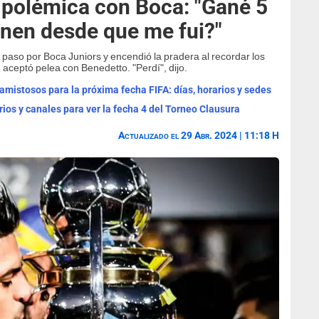
 polémica con Boca: "Gané 5
enen desde que me fui?"
 paso por Boca Juniors y encendió la pradera al recordar los
 aceptó pelea con Benedetto. "Perdí", dijo.
mistosos para la próxima fecha FIFA: días, horarios y sedes
rios y canales para ver la fecha 4 del Torneo Clausura
Actualizado el 29 Abr. 2024 | 11:18 H