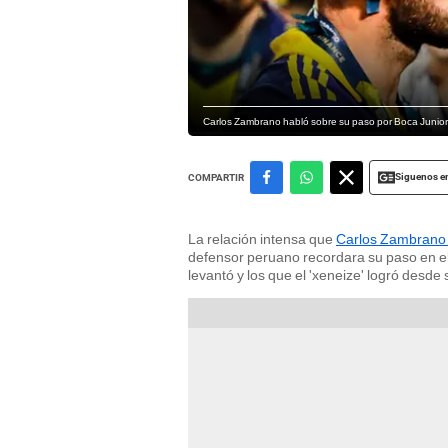
Carlos Zambrano habló sobre su paso por Boca Juniors
Siguenos e
COMPARTIR
La relación intensa que
Carlos Zambrano 
defensor peruano recordara su paso en el 
levantó y los que el 'xeneize' logró desde 