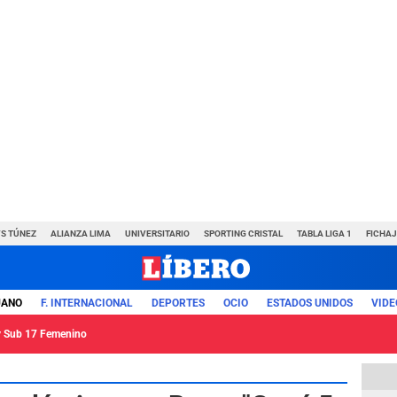
VS TÚNEZ
ALIANZA LIMA
UNIVERSITARIO
SPORTING CRISTAL
TABLA LIGA 1
FICHAJ
UANO
F. INTERNACIONAL
DEPORTES
OCIO
ESTADOS UNIDOS
VIDE
ey Sub 17 Femenino