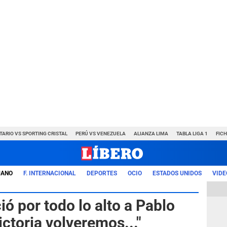
TARIO VS SPORTING CRISTAL
PERÚ VS VENEZUELA
ALIANZA LIMA
TABLA LIGA 1
FIC
UANO
F. INTERNACIONAL
DEPORTES
OCIO
ESTADOS UNIDOS
VIDE
ó por todo lo alto a Pablo
ictoria volveremos..."