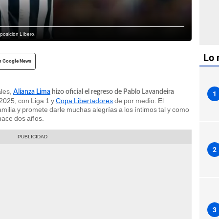
posición Líbero.
Lo 
n Google News
ales,
Alianza Lima
hizo oficial el regreso de Pablo Lavandeira
1
2025, con Liga 1 y
Copa Libertadores
de por medio. El
milia y promete darle muchas alegrías a los íntimos tal y como
 hace dos años.
2
3