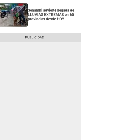
Senamhi advierte llegada de
LLUVIAS EXTREMAS en 65
provincias desde HOY