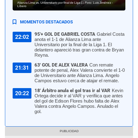
Alianza Lima vs. Universitario por final de Liga 1 | Foto: Luis Jiménez -
Líbero
MOMENTOS DESTACADOS
95'+ GOL DE GABRIEL COSTA
Gabriel Costa
22:02
anota el 1-1 de Alianza Lima ante
Universitario por la final de la Liga 1. El
delantero apareció tras gran contra de Bryan
Reyna.
63' GOL DE ALEX VALERA
Con remate
21:31
potente de penal, Alex Valera convierte el 1-0
de Universitario ante Alianza Lima. Angelo
Campos estuvo cerca de atajar el remate.
18' Árbitro anula el gol tras ir al VAR
Kevin
20:22
Ortega decide ir al VAR y verifiica que antes
del gol de Edison Flores hubo falta de Alex
Valera contra Angelo Campos. Anulado el
gol.