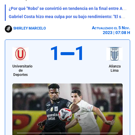
¿Por qué "Robo" se convirtió en tendencia en la final entre Alianza vs Universitario?
Gabriel Costa hizo mea culpa por su bajo rendimiento: "El sacrificio siempre va a prevalecer"
Actualizado el 5 Nov.
SHIRLEY MARCELO
2023 | 07:08 H
1
1
Universitario
Alianza
de
Lima
Deportes