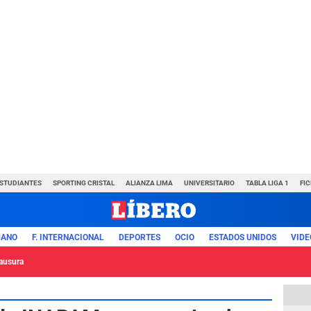
ESTUDIANTES
SPORTING CRISTAL
ALIANZA LIMA
UNIVERSITARIO
TABLA LIGA 1
FI
UANO
F. INTERNACIONAL
DEPORTES
OCIO
ESTADOS UNIDOS
VIDE
lausura