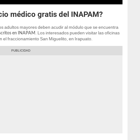
cio médico gratis del INAPAM?
, los adultos mayores deben acudir al módulo que se encuentra
. Los interesados pueden visitar las oficinas
scritos en INAPAM
, en el fraccionamiento San Miguelito, en Irapuato.