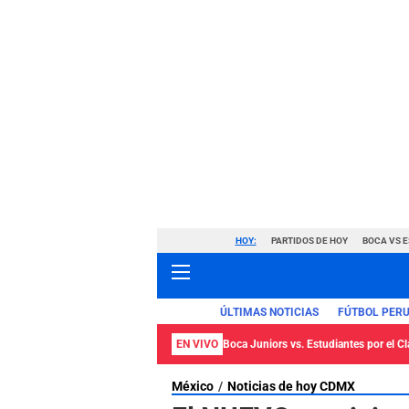
HOY:
PARTIDOS DE HOY
BOCA VS 
ÚLTIMAS NOTICIAS
FÚTBOL PER
EN VIVO
Boca Juniors vs. Estudiantes por el C
México
Noticias de hoy CDMX