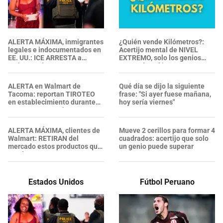
ALERTA MÁXIMA, inmigrantes
¿Quién vende Kilómetros?:
legales e indocumentados en
Acertijo mental de NIVEL
EE. UU.: ICE ARRESTA a
EXTREMO, solo los genios
embarazada en aeropuerto;
responden al instante
su prometido EXPONE
situación
ALERTA en Walmart de
Qué día se dijo la siguiente
Tacoma: reportan TIROTEO
frase: "Si ayer fuese mañana,
en establecimiento durante
hoy sería viernes"
un ARRESTO por hurto, ¿se
confirmaron heridos?
ALERTA MÁXIMA, clientes de
Mueve 2 cerillos para formar 4
Walmart: RETIRAN del
cuadrados: acertijo que solo
mercado estos productos que
un genio puede superar
puedes encontrar en tu
cocina, garajes y armarios
Estados Unidos
Fútbol Peruano