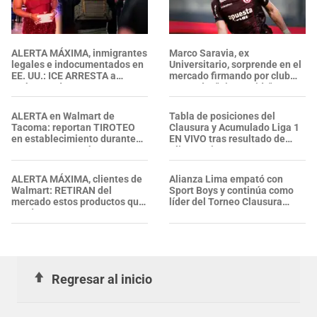
ALERTA MÁXIMA, inmigrantes
Marco Saravia, ex
legales e indocumentados en
Universitario, sorprende en el
EE. UU.: ICE ARRESTA a
mercado firmando por club
embarazada en aeropuerto;
campeón: "Bienvenido"
su prometido EXPONE
situación
ALERTA en Walmart de
Tabla de posiciones del
Tacoma: reportan TIROTEO
Clausura y Acumulado Liga 1
en establecimiento durante
EN VIVO tras resultado de
un ARRESTO por hurto, ¿se
Alianza Lima y Boys
confirmaron heridos?
ALERTA MÁXIMA, clientes de
Alianza Lima empató con
Walmart: RETIRAN del
Sport Boys y continúa como
mercado estos productos que
líder del Torneo Clausura
puedes encontrar en tu
2026
cocina, garajes y armarios
Regresar al inicio