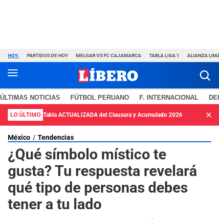
HOY:
PARTIDOS DE HOY
MELGAR VS FC CAJAMARCA
TABLA LIGA 1
ALIANZA LIM
ÚLTIMAS NOTICIAS
FÚTBOL PERUANO
F. INTERNACIONAL
DE
LO ÚLTIMO
Tabla ACTUALIZADA del Clausura y Acumulado 2026
México
Tendencias
¿Qué símbolo místico te
gusta? Tu respuesta revelará
qué tipo de personas debes
tener a tu lado