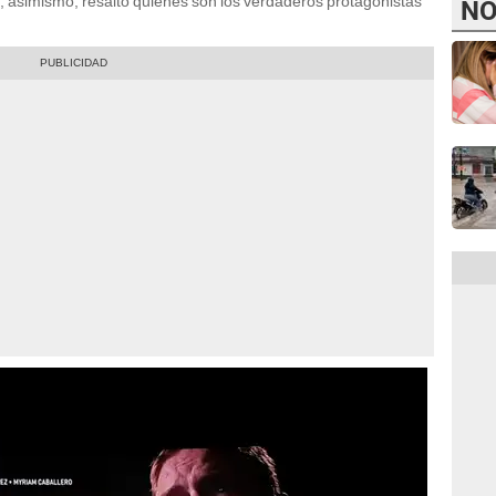
ne, asimismo, resaltó quiénes son los verdaderos protagonistas
NO