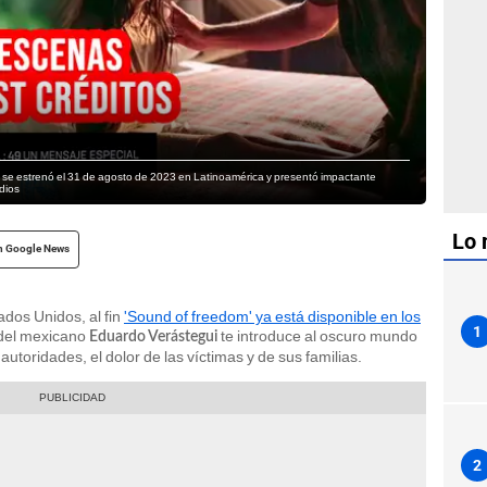
 se estrenó el 31 de agosto de 2023 en Latinoamérica y presentó impactante
dios
Lo 
n Google News
ados Unidos, al fin
'Sound of freedom' ya está disponible en los
1
 del mexicano
te introduce al oscuro mundo
Eduardo Verástegui
s autoridades, el dolor de las víctimas y de sus familias.
2