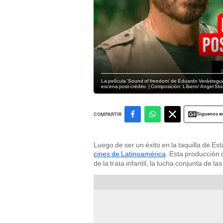
La película 'Sound of freedom' de Eduardo Verástegui
escena post-crédito. | Composición: Líbero/ Angel Stu
Siguenos e
COMPARTIR
Luego de ser un éxito en la taquilla de Est
cines de Latinoamérica
. Esta producción
de la trata infantil, la lucha conjunta de la