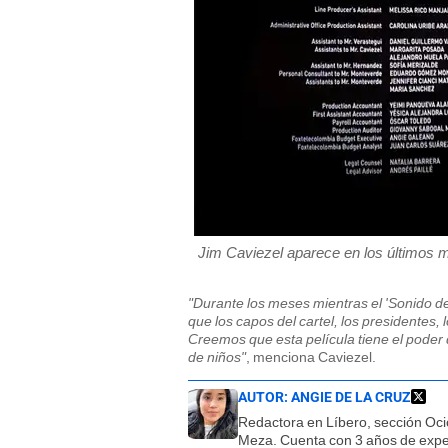
Jim Caviezel aparece en los últimos m
"Durante los meses mientras el 'Sonido d
que los capos del cartel, los presidentes, 
Creemos que esta película tiene el poder 
de niños"
, menciona Caviezel.
AUTOR:
ANGIE DE LA CRUZ
Redactora en Líbero, sección Oci
Meza. Cuenta con 3 años de exper