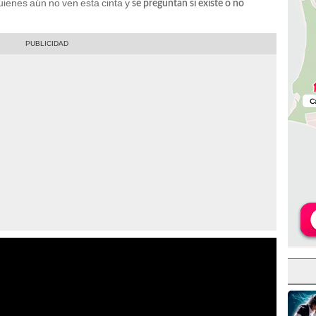
uienes aún no ven esta cinta y
se preguntan si existe o no