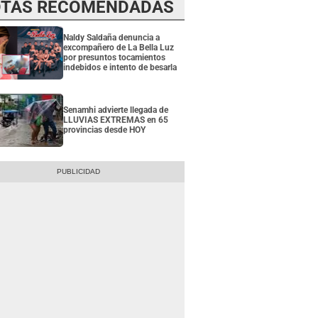
TAS RECOMENDADAS
Naldy Saldaña denuncia a
excompañero de La Bella Luz
por presuntos tocamientos
indebidos e intento de besarla
Senamhi advierte llegada de
LLUVIAS EXTREMAS en 65
provincias desde HOY