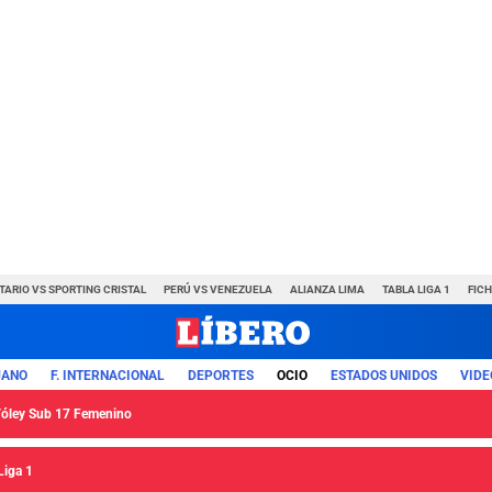
TARIO VS SPORTING CRISTAL
PERÚ VS VENEZUELA
ALIANZA LIMA
TABLA LIGA 1
FIC
UANO
F. INTERNACIONAL
DEPORTES
OCIO
ESTADOS UNIDOS
VIDE
 Vóley Sub 17 Femenino
Liga 1