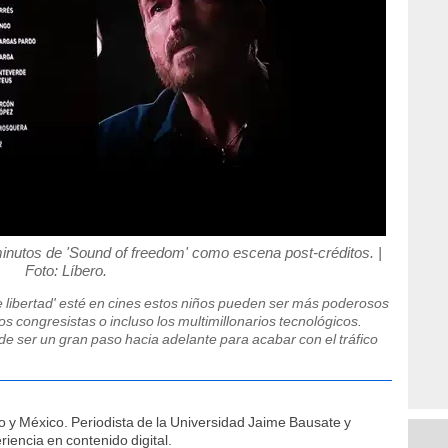
inutos de 'Sound of freedom' como escena post-créditos. |
Foto: Líbero.
e libertad' esté en cines estos niños pueden ser más poderosos
los congresistas o incluso los multimillonarios tecnológicos.
de ser un gran paso hacia adelante para acabar con el tráfico
o y México. Periodista de la Universidad Jaime Bausate y
iencia en contenido digital.