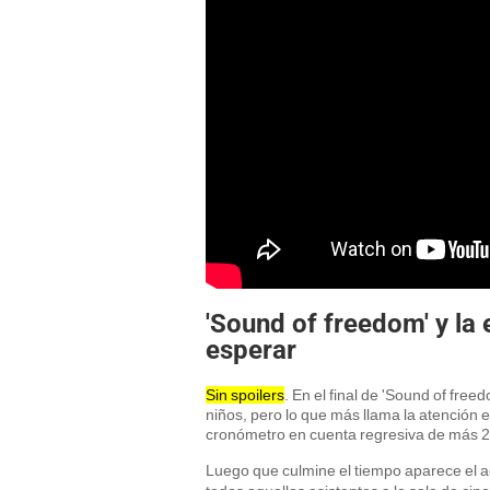
'Sound of freedom' y la
esperar
Sin spoilers
. En el final de 'Sound of free
niños, pero lo que más llama la atención e
cronómetro en cuenta regresiva de más 2 
Luego que culmine el tiempo aparece el 