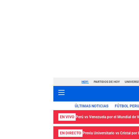
HOY:
PARTIDOS DE HOY
UNIVERSI
ÚLTIMAS NOTICIAS
FÚTBOL PER
EN VIVO
Perú vs Venezuela por el Mundial de
EN DIRECTO
Previa Universitario vs Cristal por 