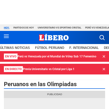
HOY:
PARTIDOS DE HOY
UNIVERSITARIO VS SPORTING CRISTAL
PERÚ VS VENEZUEL
ÚLTIMAS NOTICIAS
FÚTBOL PERUANO
F. INTERNACIONAL
DE
EN VIVO
Perú vs Venezuela por el Mundial de Vóley Sub 17 Femenino
EN DIRECTO
Previa Universitario vs Cristal por Liga 1
Peruanos en las Olimpiadas