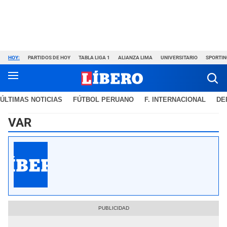
HOY:
PARTIDOS DE HOY
TABLA LIGA 1
ALIANZA LIMA
UNIVERSITARIO
SPORTIN
ÚLTIMAS NOTICIAS
FÚTBOL PERUANO
F. INTERNACIONAL
DE
VAR