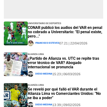
Universitario de Deportes
CONAR publicó los audios del VAR en penal
no cobrado a Universitario: "El penal existe,
pero..."
Francisco Esteves
07:21 | 22/04/2026
Alianza Lima
¿Partido de Alianza vs. UTC se repite tras
error técnico de VAR? Abogado
internacional se pronuncia
Diego Medina
15:23 | 06/03/2026
Alianza Lima
Se reveló por qué falló el VAR durante el
Alianza Lima vs Comerciantes Unidos: "No
se iba a poder"
Diego Medina
13:39 | 09/02/2026