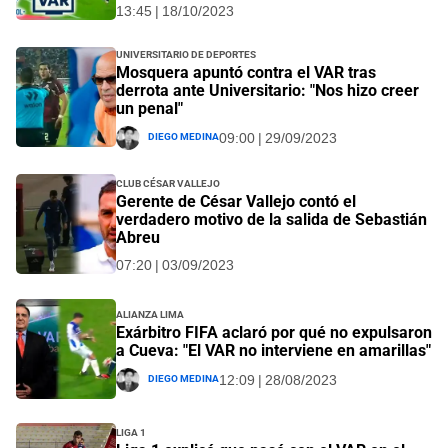
13:45 | 18/10/2023
Universitario de Deportes
Mosquera apuntó contra el VAR tras
derrota ante Universitario: "Nos hizo creer
un penal"
Diego Medina
09:00 | 29/09/2023
Club César Vallejo
Gerente de César Vallejo contó el
verdadero motivo de la salida de Sebastián
Abreu
07:20 | 03/09/2023
Alianza Lima
Exárbitro FIFA aclaró por qué no expulsaron
a Cueva: "El VAR no interviene en amarillas"
Diego Medina
12:09 | 28/08/2023
Liga 1