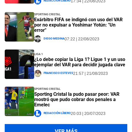
Redacción Líbero
17:34 | 22/08/2023
Sporting Cristal
Exárbitro FIFA se indignó con uso del VAR
por no expulsar a Yoshimar Yotún: "Un
error"
Diego Medina
07:22 | 22/08/2023
Liga 1
¿Lo debe copiar la Liga 1? Ligue 1 y un uso
ejemplar del VAR para decidir jugada clave
Francisco Esteves
21:57 | 21/08/2023
Sporting Cristal
Sporting Cristal la pudo pasar peor: VAR
mostró que pudo cobrar dos penales a
Emelec
Redacción Líbero
20:03 | 20/07/2023
VER MÁS