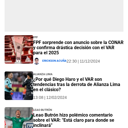
FPF
FPF sorprende con anuncio sobre la CONAR
y confirma drástica decisión con el VAR
para el 2025
Erickson Acuña
22:30 | 11/12/2024
Alianza Lima
¿Por qué Diego Haro y el VAR son
tendencias tras la derrota de Alianza Lima
en el clásico?
13:08 | 12/02/2024
Leao Butrón
Leao Butrón hizo polémico comentario
sobre el VAR: "Está claro para donde se
inclinará"