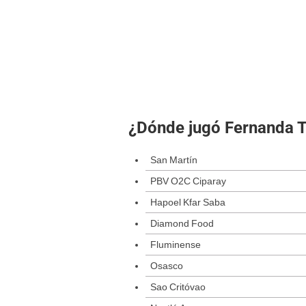
¿Dónde jugó Fernanda 
San Martín
PBV O2C Ciparay
Hapoel Kfar Saba
Diamond Food
Fluminense
Osasco
Sao Critóvao