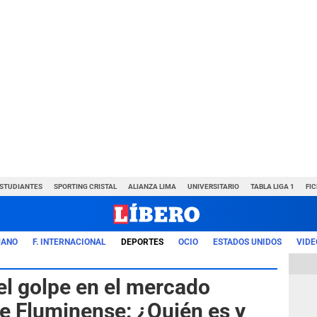
ESTUDIANTES
SPORTING CRISTAL
ALIANZA LIMA
UNIVERSITARIO
TABLA LIGA 1
FI
UANO
F. INTERNACIONAL
DEPORTES
OCIO
ESTADOS UNIDOS
VIDE
 el golpe en el mercado
de Fluminense: ¿Quién es y