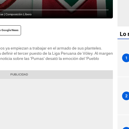
ense | Composición Líbero
n Google News
Lo 
pos ya empiezan a trabajar en el armado de sus planteles.
 definir el tercer puesto de la Liga Peruana de Vóley. Al margen
1
 noticia sobre las 'Pumas' desató la emoción del 'Pueblo
2