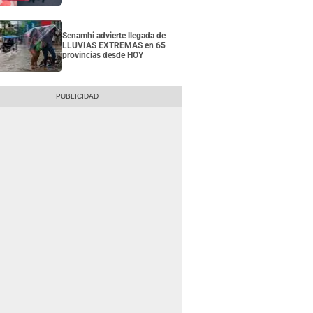
Senamhi advierte llegada de
LLUVIAS EXTREMAS en 65
provincias desde HOY