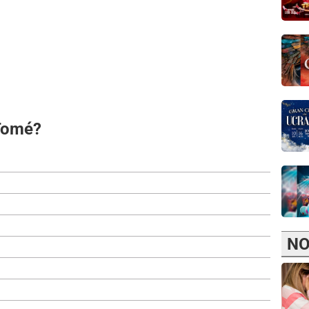
Tomé?
NO