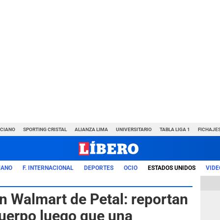
NCIANO
SPORTING CRISTAL
ALIANZA LIMA
UNIVERSITARIO
TABLA LIGA 1
FICHAJE
UANO
F. INTERNACIONAL
DEPORTES
OCIO
ESTADOS UNIDOS
VIDE
Walmart de Petal: reportan
erpo luego que una