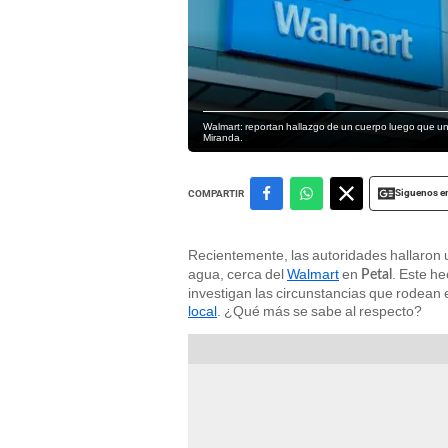
Walmart: reportan hallazgo de un cuerpo luego que u
Miranda.
Siguenos e
COMPARTIR
Recientemente, las autoridades hallaron
agua, cerca del
Walmart
en
. Este h
Petal
investigan las circunstancias que rodean 
local
. ¿Qué más se sabe al respecto?