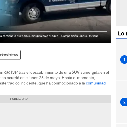
Lo 
na camioneta quedara sumergida bajo el agua. | Composición Líbero / Melanni
n Google News
1
 un
tras el descubrimiento de una
sumergida en el
cadáver
SUV
echo ocurrió este lunes 25 de mayo. Hasta el momento,
este trágico incidente, que ha conmocionado a la
comunidad
2