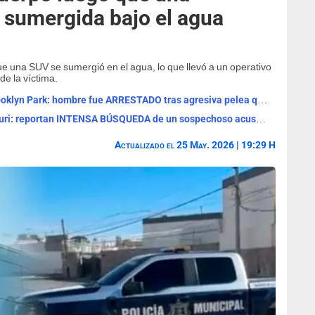
 sumergida bajo el agua
e una SUV se sumergió en el agua, lo que llevó a un operativo
e la víctima.
ALERTA MÁXIMA en un Walmart de Brooklyn Park: hombre fue ARRESTADO tras agresiva pelea que terminó en APUÑALAMIENTO y HERIDOS
ALERTA MÁXIMA en Walmart de Missouri: reportan INTENSA BÚSQUEDA de un sospechoso acusado de apuntar con un ARMA a empleado
Actualizado el 25 May. 2026 | 19:29 H