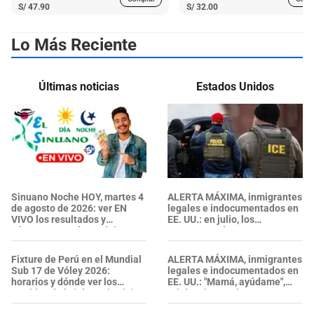
S/
47.90
S/
32.00
Lo Más Reciente
Últimas noticias
Estados Unidos
Sinuano Noche HOY, martes 4
ALERTA MÁXIMA, inmigrantes
de agosto de 2026: ver EN
legales e indocumentados en
VIVO los resultados y
EE. UU.: en julio, los
números ganadores del
ARRESTOS de ICE se
último sorteo
intensificaron y alcanzaron su
nivel más alto
Fixture de Perú en el Mundial
ALERTA MÁXIMA, inmigrantes
Sub 17 de Vóley 2026:
legales e indocumentados en
horarios y dónde ver los
EE. UU.: "Mamá, ayúdame",
partidos de la 'Blanquirroja'
gritó un joven al ser
DETENIDO por ICE en