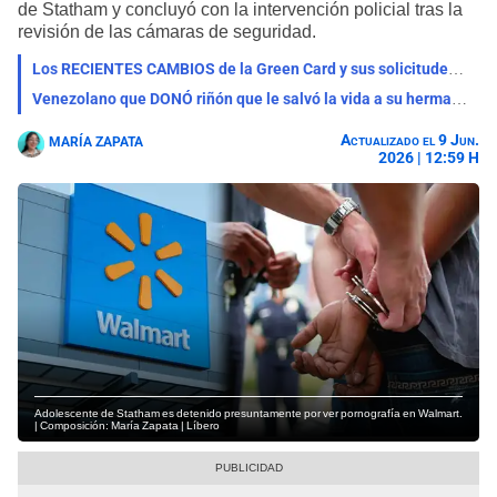
de Statham y concluyó con la intervención policial tras la
revisión de las cámaras de seguridad.
Los RECIENTES CAMBIOS de la Green Card y sus solicitudes entraron en vigencia HOY
Venezolano que DONÓ riñón que le salvó la vida a su hermano FUE DETENIDO por ICE
Actualizado el 9 Jun.
MARÍA ZAPATA
2026 | 12:59 H
Adolescente de Statham es detenido presuntamente por ver pornografía en Walmart.
| Composición: María Zapata | Líbero