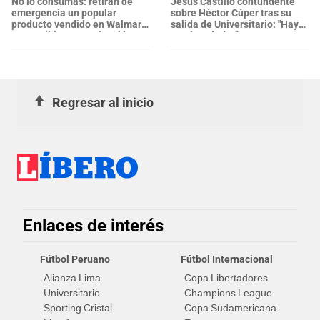
No lo consumas: retiran de
Jesús Castillo contundente
emergencia un popular
sobre Héctor Cúper tras su
producto vendido en Walmart
salida de Universitario: "Hay
por posible contaminación
muchas dudas"
con salmonela
Regresar al inicio
Enlaces de interés
Fútbol Peruano
Fútbol Internacional
Alianza Lima
Copa Libertadores
Universitario
Champions League
Sporting Cristal
Copa Sudamericana