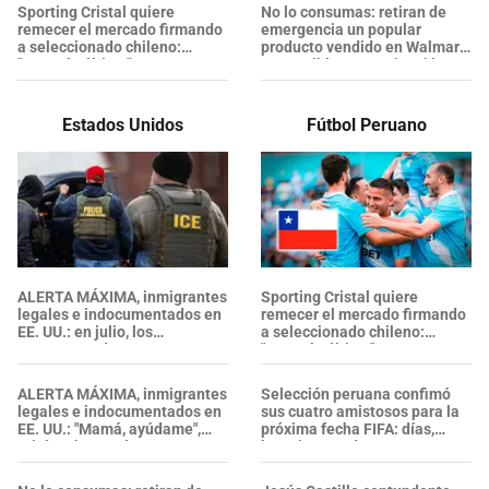
Glendale
Sporting Cristal quiere
No lo consumas: retiran de
remecer el mercado firmando
emergencia un popular
a seleccionado chileno:
producto vendido en Walmart
"Hasta lo último"
por posible contaminación
con salmonela
Estados Unidos
Fútbol Peruano
ALERTA MÁXIMA, inmigrantes
Sporting Cristal quiere
legales e indocumentados en
remecer el mercado firmando
EE. UU.: en julio, los
a seleccionado chileno:
ARRESTOS de ICE se
"Hasta lo último"
intensificaron y alcanzaron su
nivel más alto
ALERTA MÁXIMA, inmigrantes
Selección peruana confimó
legales e indocumentados en
sus cuatro amistosos para la
EE. UU.: "Mamá, ayúdame",
próxima fecha FIFA: días,
gritó un joven al ser
horarios y sedes
DETENIDO por ICE en
Glendale