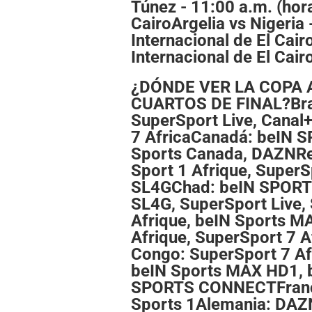
Túnez - 11:00 a.m. (hora
CairoArgelia vs Nigeria
Internacional de El Cairo
Internacional de El Cair
¿DÓNDE VER LA COPA 
CUARTOS DE FINAL?Bras
SuperSport Live, Canal+
7 AfricaCanadá: beIN
Sports Canada, DAZNRep
Sport 1 Afrique, SuperS
SL4GChad: beIN SPORT
SL4G, SuperSport Live, 
Afrique, beIN Sports M
Afrique, SuperSport 7 A
Congo: SuperSport 7 Af
beIN Sports MAX HD1, 
SPORTS CONNECTFranc
Sports 1Alemania: DAZN