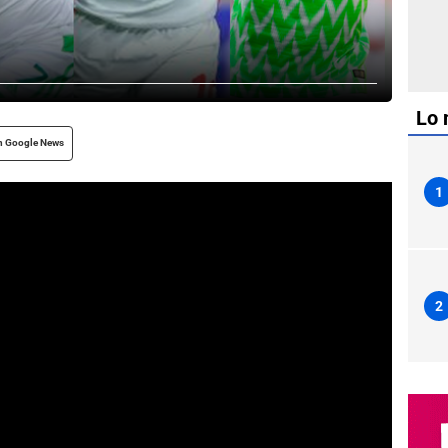
Lo 
n Google News
1
2