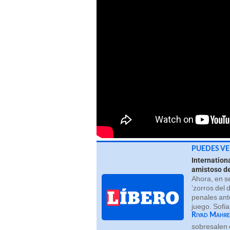
PUEDES VE
Internation
amistoso de
Ahora, en s
‘zorros del 
penales ante
juego. Sofia
Riyad Mahre
sobresalen 