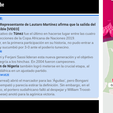
R:
Representante de Lautaro Martínez afirma que la salida del
tible [VIDEO]
tativo de
Túnez
fue el último en hacerse lugar entre las cuatro
ecciones de la Copa Africana de Naciones 2019.
en la primera participación en su historia, no pudo entrar a
 y sucumbió por 3-0 ante el poderío tunecino.
ri
iri y Ferjani Sassi lideran esta nueva generación y el objetivo
alegría a los hinchas. En 2004 fueron campeones.
n de Nigeria
también logró meterse en la crucial etapa, al
dáfrica en un ajustado partido.
kwueze
llarreal) abrió el marcador para las ‘Águilas’, pero Bongani
empató y parecía estirar la definición. Sin embargo, en el
o, el portero sudafricano falló al despejar y William Troost-
ese) anotó para la agónica victoria.