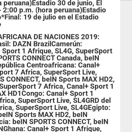
 peruana)Estadio 30 de junio, El
 - 2:00 p.m. (hora peruana)Estadio
*Final: 19 de julio en el Estadio
o
AFRICANA DE NACIONES 2019:
il: DAZN BrazilCamerún:
 Sport 1 Afrique, SL4G, SuperSport
 SPORTS CONNECT Canada, beIN
ública Centroafricana: Canal+
port 7 Africa, SuperSport Live,
S CONNECT, beIN Sports MAX HD2,
SuperSport 7 Africa, Canal+ Sport 1
AX HD1Congo: Canal+ Sport 1
frica, SuperSport Live, SL4GRD del
rica, SuperSport Live, SL4GEgipto:
beIN Sports MAX HD2, beIN
ia: beIN SPORTS CONNECT, beIN
Ghana: Canal+ Sport 1 Afrique,