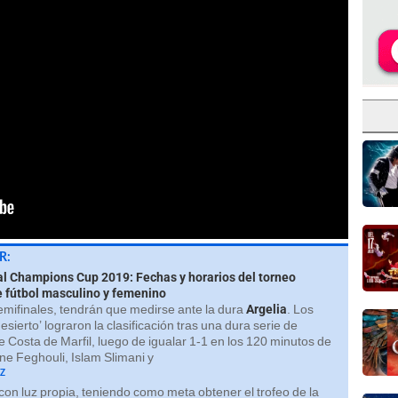
R:
al Champions Cup 2019: Fechas y horarios del torneo
 fútbol masculino y femenino
emifinales, tendrán que medirse ante la dura
Argelia
. Los
desierto’ lograron la clasificación tras una dura serie de
 Costa de Marfil, luego de igualar 1-1 en los 120 minutos de
ne Feghouli, Islam Slimani y
z
con luz propia, teniendo como meta obtener el trofeo de la