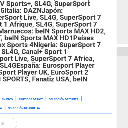
TV Sports+, SL4G, SuperSport
65Italia: DAZNJapón:
Sport Live, SL4G, SuperSport 7
t 1 Afrique, SL4G, SuperSport 7
eMarruecos: beIN Sports MAX HD2,
 beIN Sports MAX HD1Países
ox Sports 4Nigeria: SuperSport 7
, SL4G, Canal+ Sport 1
ort Live, SuperSport 7 Africa,
, SL4GEspaña: Eurosport Player
Sport Player UK, EuroSport 2
 SPORTS, Fanatiz USA, beIN
EN VIVO
PARTIDOS DE HOY
SELECCIÓN DE TÚNEZ
IA
SELECCIÓN DE ARGELIA
gle