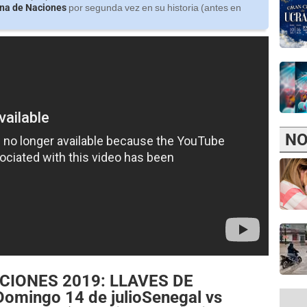
ana de Naciones
por segunda vez en su historia (antes en
NO
CIONES 2019: LLAVES DE
mingo 14 de julioSenegal vs