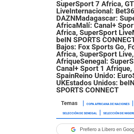
SuperSport 7 Africa, G
LiveInternacional: Bet3
DAZNMadagascar: Super
AfricaMalí: Canal+ Spor
Africa, SuperSport Liv
beIN SPORTS CONNECT,
Bajos: Fox Sports Go, F
Africa, SuperSport Live
AfriqueSenegal: SuperSp
Canal+ Sport 1 Afrique
SpainReino Unido: Euro
UKEstados Unidos: beIN
SPORTS CONNECT
COPA AFRICANA DE NACIONES
SELECCIÓN DE SENEGAL
SELECCIÓN DE NIGER
Prefiero a Libero en Goo