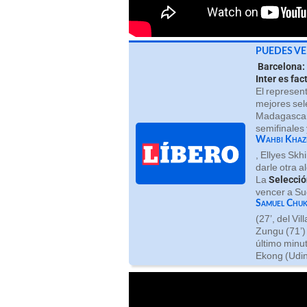
PUEDES VE
Barcelona: 
Inter es fac
El represen
mejores sel
Madagascar, 
semifinales
Wahbi Khaz
, Ellyes Skh
darle otra 
La
Selecció
vencer a Su
Samuel Chu
(27’, del Vi
Zungu (71’) 
último minut
Ekong (Udin