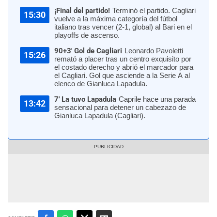
¡Final del partido!
Terminó el partido. Cagliari
15:30
vuelve a la máxima categoría del fútbol
italiano tras vencer (2-1, global) al Bari en el
playoffs de ascenso.
90+3' Gol de Cagliari
Leonardo Pavoletti
15:26
remató a placer tras un centro exquisito por
el costado derecho y abrió el marcador para
el Cagliari. Gol que asciende a la Serie A al
elenco de Gianluca Lapadula.
7' La tuvo Lapadula
Caprile hace una parada
13:42
sensacional para detener un cabezazo de
Gianluca Lapadula (Cagliari).