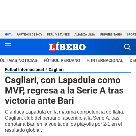
HOY:
PARTIDOS DE HOY
PERÚ VS TÚNEZ
ALIANZA LIMA
UNIVERSITARIO
SPORT
ÚLTIMAS NOTICIAS
FÚTBOL PERUANO
F. INTERNACIONAL
DE
Fútbol Internacional
Cagliari
Cagliari, con Lapadula como
MVP, regresa a la Serie A tras
victoria ante Bari
Gianluca Lapadula en la máxima competencia de Italia.
Cagliari, club del peruano, ascendió a la Serie A, tras
derrotar a Bari en la vuelta de los playoffs por 2-1 en el
resultado globlal.