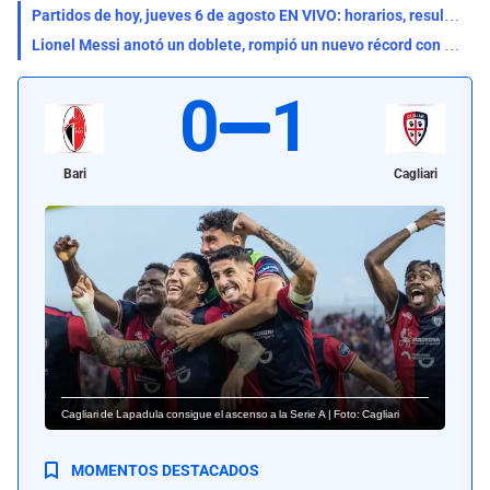
Partidos de hoy, jueves 6 de agosto EN VIVO: horarios, resultados y dónde ver fútbol por TV
Lionel Messi anotó un doblete, rompió un nuevo récord con Inter Miami y se acerca a los 1.000 goles
0
1
Bari
Cagliari
Cagliari de Lapadula consigue el ascenso a la Serie A | Foto: Cagliari
MOMENTOS DESTACADOS