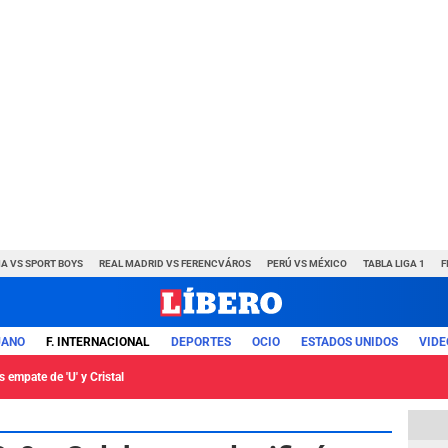
A VS SPORT BOYS
REAL MADRID VS FERENCVÁROS
PERÚ VS MÉXICO
TABLA LIGA 1
F
UANO
F. INTERNACIONAL
DEPORTES
OCIO
ESTADOS UNIDOS
VIDE
 empate de 'U' y Cristal