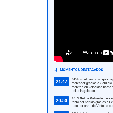
Real Madrid venció cateóricamente a Red Bull Sa
MOMENTOS DESTACADOS
84' Gonzalo anotó un golazo 
21:47
marcador gracias a Gonzalo G
meterse en velocidad hasta el
sellar la goleada.
45+3' Gol de Valverde para 
20:50
tanto del partido gracias a F
taco por parte de Vinícius pa