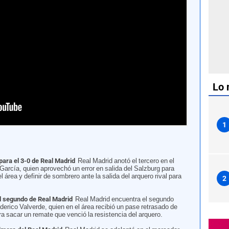
Lo 
lzburg por el Mundial de Clubes 2025. | FIFA
1
para el 3-0 de Real Madrid
Real Madrid anotó el tercero en el
arcía, quien aprovechó un error en salida del Salzburg para
 área y definir de sombrero ante la salida del arquero rival para
2
el segundo de Real Madrid
Real Madrid encuentra el segundo
ederico Valverde, quien en el área recibió un pase retrasado de
ra sacar un remate que venció la resistencia del arquero.