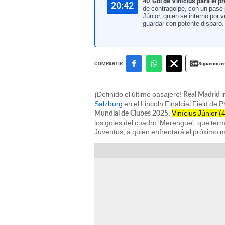
40' Gol de Vinícius para el p
20:42
de contragolpe, con un pase
Júnior, quien se internó por 
guardar con potente disparo.
Siguenos e
COMPARTIR
¡Definido el último pasajero!
i
Real Madrid
Salzburg
en el Lincoln Finalcial Field de P
.
Vinícius Júnior (
Mundial de Clubes 2025
los goles del cuadro 'Merengue', que term
Juventus, a quien enfrentará el próximo ma