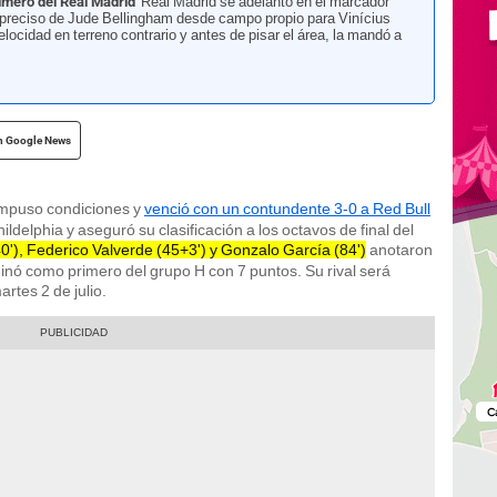
rimero del Real Madrid
Real Madrid se adelantó en el marcador
 preciso de Jude Bellingham desde campo propio para Vinícius
velocidad en terreno contrario y antes de pisar el área, la mandó a
n Google News
mpuso condiciones y
venció con un contundente 3-0 a Red Bull
hildelphia y aseguró su clasificación a los octavos de final del
40'), Federico Valverde (45+3') y Gonzalo García (84')
anotaron
inó como primero del grupo H con 7 puntos. Su rival será
rtes 2 de julio.