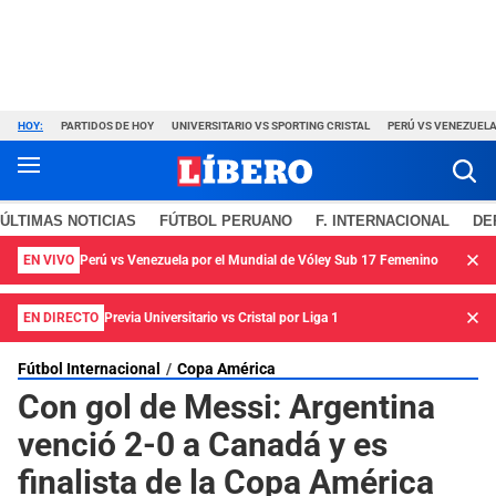
HOY:
PARTIDOS DE HOY
UNIVERSITARIO VS SPORTING CRISTAL
PERÚ VS VENEZUEL
ÚLTIMAS NOTICIAS
FÚTBOL PERUANO
F. INTERNACIONAL
DE
EN VIVO
Perú vs Venezuela por el Mundial de Vóley Sub 17 Femenino
EN DIRECTO
Previa Universitario vs Cristal por Liga 1
Fútbol Internacional
Copa América
Con gol de Messi: Argentina
venció 2-0 a Canadá y es
finalista de la Copa América