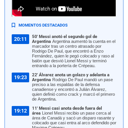
Argentina clasificó a la final de la Copa América 2024 tras vencer a
Canadá. | AFP
MOMENTOS DESTACADOS
50' Messi anotó el segundo gol de
20:11
Argentina
Argentina aumentó la cuenta en el
marcador tras un centro atrasado por
Rodrigo De Paul, que encontró a Enzo
Fernández, quien le pegó colocado y raso al
balón que desvió Lionel Messi y terminó
entrando a la portería de Crépeau.
22' Álvarez anota un golazo y adelanta a
19:23
Argentina
Rodrigo De Paul mandó un pase
preciso a las espaldas de la defensa
canadiense y encontró a Julián Álvarez,
quien definió como crack y marcó el primero
de Argentina.
11' Messi casi anota desde fuera del
19:12
área
Lionel Messi recibio un pase cerca al
área de Canadá y sacó un disparo rasante y
colocado que casi entra al arco defendido por
Maxime Crépeau.