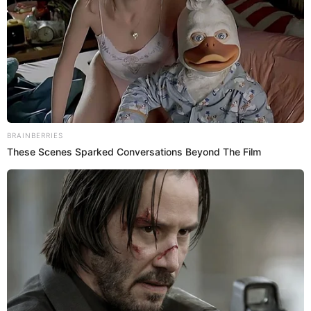
4
de 7