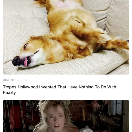
Es el segundo año consecutivo que Boca Juniors se queda sin Copa Libertadores. |
Es el segundo año consecutivo que Boca Juniors se queda sin Copa Libertadores. |
Foto: telefe
Foto: telefe
3
de 7
La derrota podría poner en riesgo el puesto de Fernando Gago como técnico de
La derrota podría poner en riesgo el puesto de Fernando Gago como técnico de
Boca Juniors. | Foto: TN
Boca Juniors. | Foto: TN