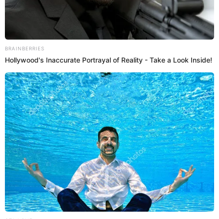
Edinson Cavani perdió una oportunidad de otro sobre el minuto final del encuentro en
Edinson Cavani perdió una oportunidad de otro sobre el minuto final del encuentro en
La Bombonera. | Foto: SportsCenter
La Bombonera. | Foto: SportsCenter
5
de 7
Hernán Barcos puso el único para Alianza Lima en La Bombonera. | Foto: TyC Sports
Hernán Barcos puso el único para Alianza Lima en La Bombonera. | Foto: TyC Sports