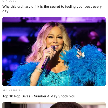
6
de 7