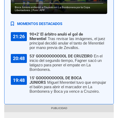
Boca Juniors enfrentó a Cruzeiro en La Bombonera por la Copa
Libertadores. | Foto: AFP
MOMENTOS DESTACADOS
90+2' El árbitro anuló el gol de
21:26
Merentiel
Tras revisar las imágenes, el juez
principal decidió anular el tanto de Merentiel
por mano previa de Zevallos.
53' GOOOOOOOOOOL DE CRUZEIRO
En el
20:48
inicio del segundo tiempo, Fagner sacó un
latigazo para poner el empate en La
Bombonera.
15' GOOOOOOOOOL DE BOCA
19:48
JUNIORS
Miguel Merentiel tuvo que empujar
el balón para abrir el marcador en La
Bombonera y Boca ya vence a Cruzeiro.