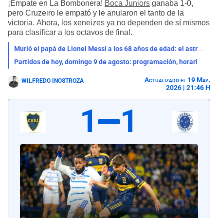
¡Empate en La Bombonera!
Boca Juniors
ganaba 1-0,
pero Cruzeiro le empató y le anularon el tanto de la
victoria. Ahora, los xeneizes ya no dependen de sí mismos
para clasificar a los octavos de final.
Murió el papá de Lionel Messi a los 68 años de edad: el astro argentino está de luto
Partidos de hoy, domingo 9 de agosto: programación, horarios y canales para ver fútbol EN VIVO
Actualizado el 19 May.
WILFREDO INOSTROZA
2026 | 21:46 H
1
1