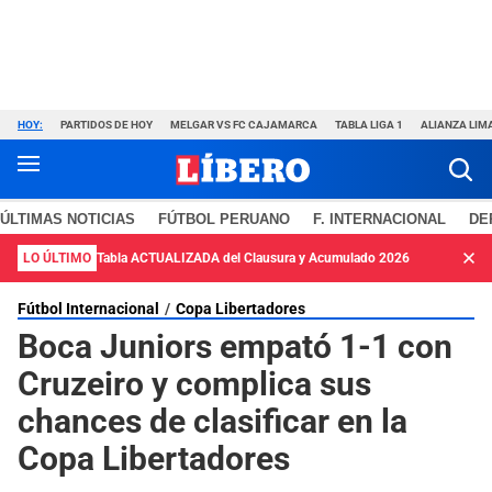
HOY:
PARTIDOS DE HOY
MELGAR VS FC CAJAMARCA
TABLA LIGA 1
ALIANZA LIM
ÚLTIMAS NOTICIAS
FÚTBOL PERUANO
F. INTERNACIONAL
DE
LO ÚLTIMO
Tabla ACTUALIZADA del Clausura y Acumulado 2026
Fútbol Internacional
Copa Libertadores
Boca Juniors empató 1-1 con
Cruzeiro y complica sus
chances de clasificar en la
Copa Libertadores