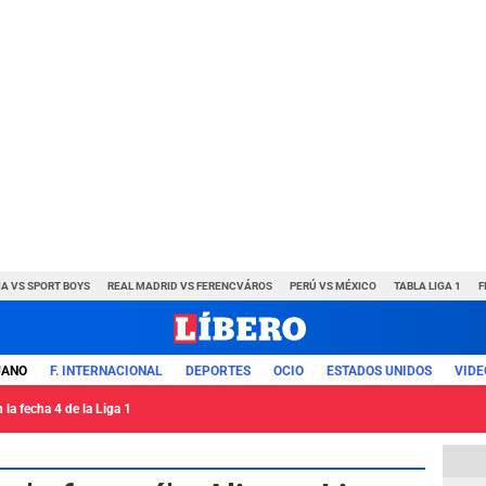
A VS SPORT BOYS
REAL MADRID VS FERENCVÁROS
PERÚ VS MÉXICO
TABLA LIGA 1
F
UANO
F. INTERNACIONAL
DEPORTES
OCIO
ESTADOS UNIDOS
VIDE
la fecha 4 de la Liga 1