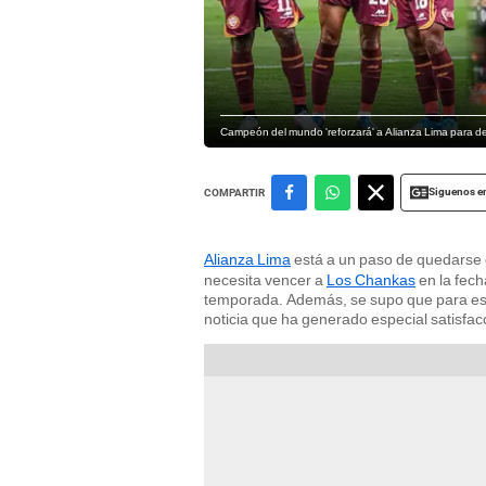
Campeón del mundo 'reforzará' a Alianza Lima para d
Siguenos e
COMPARTIR
Alianza Lima
está a un paso de quedarse c
necesita vencer a
Los Chankas
en la fec
temporada. Además, se supo que para est
noticia que ha generado especial satisfa