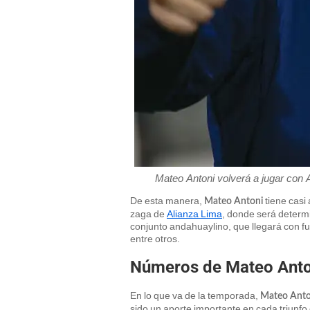
Mateo Antoni volverá a jugar con 
De esta manera,
tiene casi
Mateo Antoni
zaga de
Alianza Lima
, donde será determ
conjunto andahuaylino, que llegará con fu
entre otros.
Números de Mateo Anto
En lo que va de la temporada,
Mateo Anto
sido un aporte importante en cada triunfo 