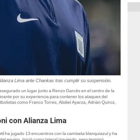
Alianza Lima ante Chankas tras cumplir su suspensión.
 asegurado un lugar junto a Renzo Garcés en el centro de la
inante por su experiencia para contener los ataques del
tbolistas como Franco Torres, Abdiel Ayarza, Adrián Quiroz,
ni con Alianza Lima
ha jugado 13 encuentros con la camiseta blanquiazul y ha
ni
del equipo. Inició como lateral izquierdo, pero terminó