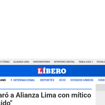
VS TÚNEZ
ALIANZA LIMA
UNIVERSITARIO
SPORTING CRISTAL
TABLA LIGA 1
FICHAJ
UANO
F. INTERNACIONAL
DEPORTES
OCIO
ESTADOS UNIDOS
VIDE
ó a Alianza Lima con mítico
ido"