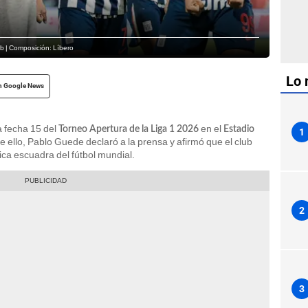
b | Composición: Líbero
Lo 
n Google News
a fecha 15 del
en el
Torneo Apertura de la Liga 1 2026
Estadio
1
e ello, Pablo Guede declaró a la prensa y afirmó que el club
ca escuadra del fútbol mundial.
2
3