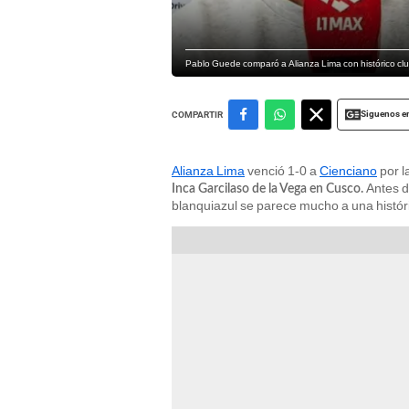
Pablo Guede comparó a Alianza Lima con histórico clu
Siguenos e
COMPARTIR
Alianza Lima
venció 1-0 a
Cienciano
por l
Antes d
Inca Garcilaso de la Vega en Cusco.
blanquiazul se parece mucho a una históri