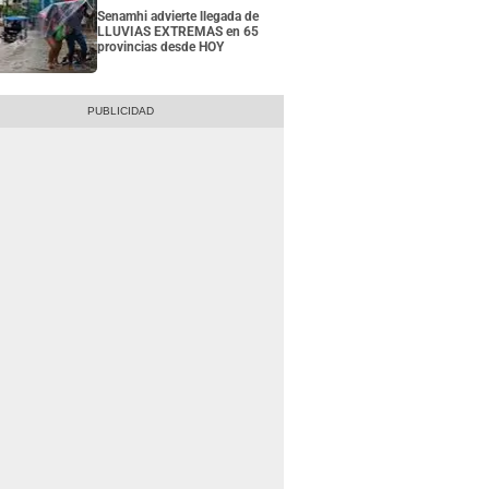
Senamhi advierte llegada de
LLUVIAS EXTREMAS en 65
provincias desde HOY