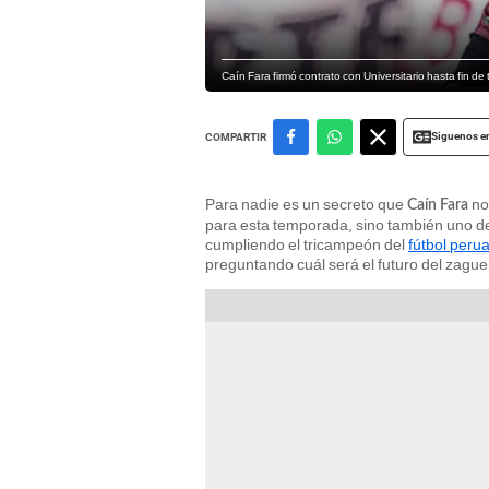
Caín Fara firmó contrato con Universitario hasta fin de 
Siguenos e
COMPARTIR
Para nadie es un secreto que
no 
Caín Fara
para esta temporada, sino también uno de
cumpliendo el tricampeón del
fútbol peru
preguntando cuál será el futuro del zaguer