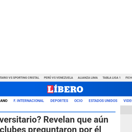
TARIO VS SPORTING CRISTAL
PERÚ VS VENEZUELA
ALIANZA LIMA
TABLA LIGA 1
FIC
UANO
F. INTERNACIONAL
DEPORTES
OCIO
ESTADOS UNIDOS
VIDE
versitario? Revelan que aún
 clubes preguntaron por él