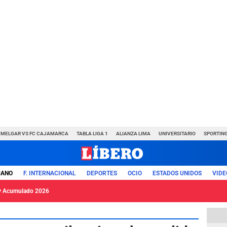
MELGAR VS FC CAJAMARCA
TABLA LIGA 1
ALIANZA LIMA
UNIVERSITARIO
SPORTING
UANO
F. INTERNACIONAL
DEPORTES
OCIO
ESTADOS UNIDOS
VIDE
y Acumulado 2026