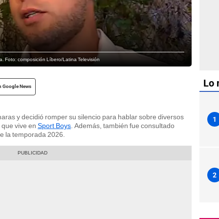
a. Foto: composición Líbero/Latina Televisión
Lo 
n Google News
aras y decidió romper su silencio para hablar sobre diversos
1
d que vive en
Sport Boys
. Además, también fue consultado
de la temporada 2026.
2