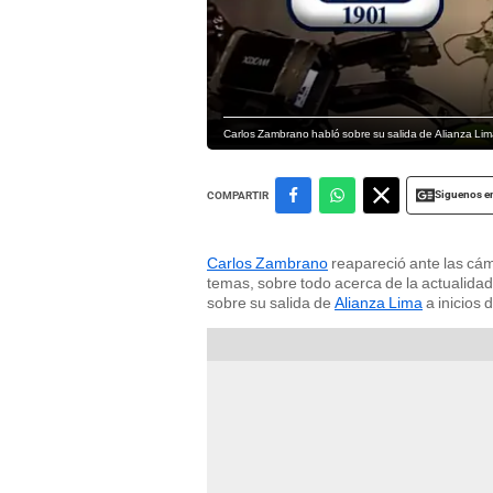
Carlos Zambrano habló sobre su salida de Alianza Lim
Siguenos e
COMPARTIR
Carlos Zambrano
reapareció ante las cám
temas, sobre todo acerca de la actualida
sobre su salida de
Alianza Lima
a inicios 