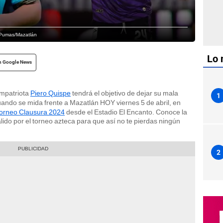
| Pumas/Mazatlán
Lo 
n Google News
ompatriota
Piero Quispe
tendrá el objetivo de dejar su mala
1
ando se mida frente a Mazatlán HOY viernes 5 de abril, en
orneo Clausura 2024
desde el Estadio El Encanto. Conoce la
álido por el torneo azteca para que así no te pierdas ningún
2