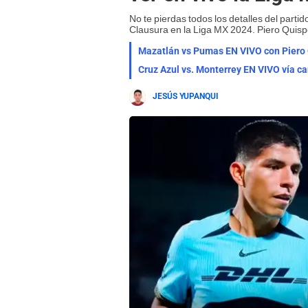
No te pierdas todos los detalles del par
Clausura en la Liga MX 2024. Piero Quisp
Mazatlán vs Pumas EN VIVO con Piero Q
Cruz Azul vs. Monterrey EN VIVO vía c
JESÚS YUPANQUI