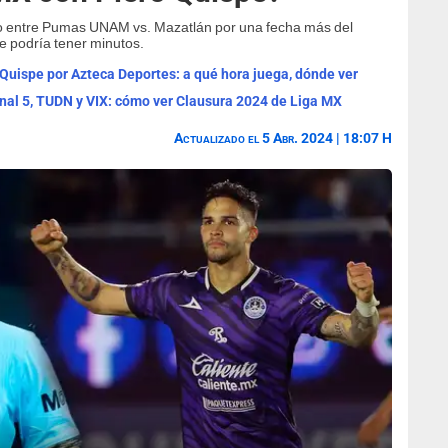
tido entre Pumas UNAM vs. Mazatlán por una fecha más del
e podría tener minutos.
uispe por Azteca Deportes: a qué hora juega, dónde ver
anal 5, TUDN y VIX: cómo ver Clausura 2024 de Liga MX
Actualizado el 5 Abr. 2024 | 18:07 H