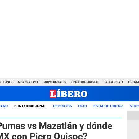
VS TÚNEZ
ALIANZA LIMA
UNIVERSITARIO
SPORTING CRISTAL
TABLA LIGA 1
FICHAJ
UANO
F. INTERNACIONAL
DEPORTES
OCIO
ESTADOS UNIDOS
VIDE
 Pumas vs Mazatlán y dónde
 MX con Piero Quispe?