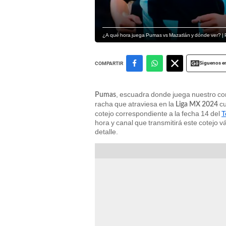
¿A qué hora juega Pumas vs Mazatlán y dónde ver? 
Siguenos e
COMPARTIR
, escuadra donde juega nuestro c
Pumas
racha que atraviesa en la
cu
Liga MX 2024
cotejo correspondiente a la fecha 14 del
T
hora y canal que transmitirá este cotejo v
detalle.