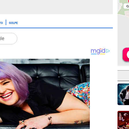
TO
GOLPE
gle