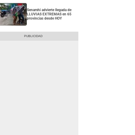
Senamhi advierte llegada de
LLUVIAS EXTREMAS en 65
provincias desde HOY