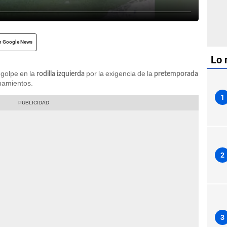
n Google News
Lo 
 golpe en la
por la exigencia de la
rodilla izquierda
pretemporada
namientos.
1
2
3