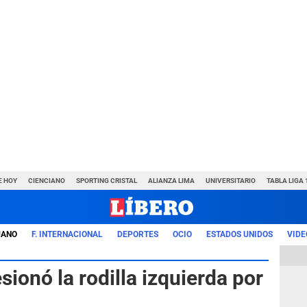
E HOY
CIENCIANO
SPORTING CRISTAL
ALIANZA LIMA
UNIVERSITARIO
TABLA LIGA 
UANO
F. INTERNACIONAL
DEPORTES
OCIO
ESTADOS UNIDOS
VIDE
sionó la rodilla izquierda por