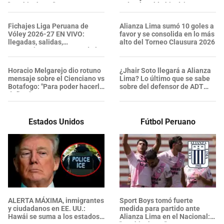
"Los hinchas..."
así va la tabla histórica
Fichajes Liga Peruana de
Alianza Lima sumó 10 goles a
Vóley 2026-27 EN VIVO:
favor y se consolida en lo más
llegadas, salidas,
alto del Torneo Clausura 2026
renovaciones y rumores de los
clubes
Horacio Melgarejo dio rotuno
¿Jhair Soto llegará a Alianza
mensaje sobre el Cienciano vs
Lima? Lo último que se sabe
Botafogo: "Para poder hacerle
sobre del defensor de ADT
daño..."
Tarma
Estados Unidos
Fútbol Peruano
ALERTA MÁXIMA, inmigrantes
Sport Boys tomó fuerte
y ciudadanos en EE. UU.:
medida para partido ante
Hawái se suma a los estados
Alianza Lima en el Nacional: