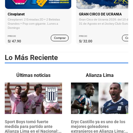
Cineplanet
GRAN CIRCO DE UCRANIA
Cineplanet: 2 Entradas 2D + 2 Bebidas
Gran Circo de Ucrania 2026: del 10 de Ju
Grandes + Pop corn gigante. Lunes a
31 de Agosto en el Jockey Club-Surco
Domingo
PRECIO
PRECIO
Comprar
Comp
S/
47.90
S/
32.00
Lo Más Reciente
Últimas noticias
Alianza Lima
Sport Boys tomó fuerte
Eryc Castillo ya es uno de los
medida para partido ante
mejores goleadores
Alianza Lima en el Nacional:
extranjeros en Alianza Lima: