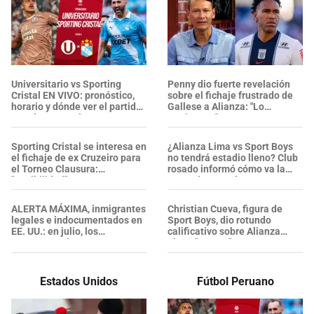
Universitario vs Sporting
Penny dio fuerte revelación
Cristal EN VIVO: pronóstico,
sobre el fichaje frustrado de
horario y dónde ver el partido
Gallese a Alianza: "Lo
por el Torneo Clausura 2026
metieron..."
Sporting Cristal se interesa en
¿Alianza Lima vs Sport Boys
el fichaje de ex Cruzeiro para
no tendrá estadio lleno? Club
el Torneo Clausura:
rosado informó cómo va la
"Posibilidad"
venta de entradas
ALERTA MÁXIMA, inmigrantes
Christian Cueva, figura de
legales e indocumentados en
Sport Boys, dio rotundo
EE. UU.: en julio, los
calificativo sobre Alianza
ARRESTOS de ICE se
Lima: "Es un..."
intensificaron y alcanzaron su
nivel más alto
Estados Unidos
Fútbol Peruano