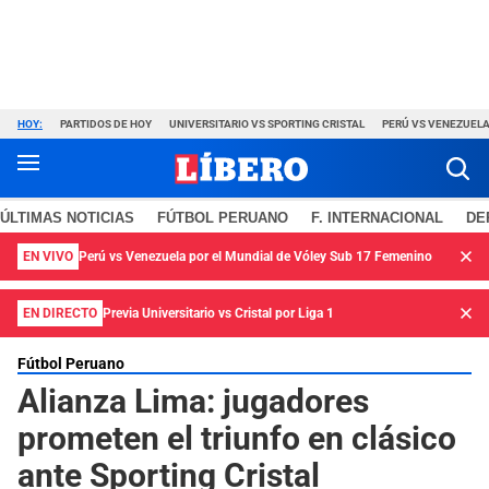
HOY:
PARTIDOS DE HOY
UNIVERSITARIO VS SPORTING CRISTAL
PERÚ VS VENEZUEL
ÚLTIMAS NOTICIAS
FÚTBOL PERUANO
F. INTERNACIONAL
DE
EN VIVO
Perú vs Venezuela por el Mundial de Vóley Sub 17 Femenino
EN DIRECTO
Previa Universitario vs Cristal por Liga 1
Fútbol Peruano
Alianza Lima: jugadores
prometen el triunfo en clásico
ante Sporting Cristal