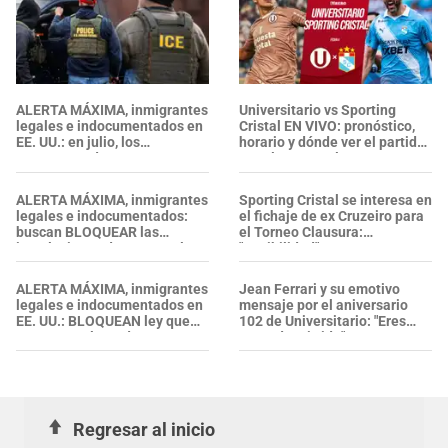
ALERTA MÁXIMA, inmigrantes
Universitario vs Sporting
legales e indocumentados en
Cristal EN VIVO: pronóstico,
EE. UU.: en julio, los
horario y dónde ver el partido
ARRESTOS de ICE se
por el Torneo Clausura 2026
intensificaron y alcanzaron su
nivel más alto
ALERTA MÁXIMA, inmigrantes
Sporting Cristal se interesa en
legales e indocumentados:
el fichaje de ex Cruzeiro para
buscan BLOQUEAR las
el Torneo Clausura:
instalaciones de ICE; revelan
"Posibilidad"
PLAN de acción de legislador
ALERTA MÁXIMA, inmigrantes
Jean Ferrari y su emotivo
legales e indocumentados en
mensaje por el aniversario
EE. UU.: BLOQUEAN ley que
102 de Universitario: "Eres
RECHAZA el uso de
parte de mi vida"
mascarillas a agentes del ICE
Regresar al inicio