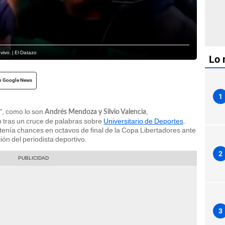
vivo. | El Datazo
Lo 
n Google News
1
", como lo son
,
Andrés Mendoza y Silvio Valencia
 tras un cruce de palabras sobre
Universitario de Deportes
.
 tenía chances en octavos de final de la Copa Libertadores ante
ión del periodista deportivo.
2
3