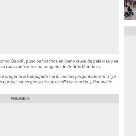
omo 'Babidi', puso paños fríos en pleno cruce de palabras y se
en que reaccionó ante una pregunta de Andrés Mendoza.
te pregunta si has jugado? Si tú me has preguntado a mí si yo
n porque sabes que yo estoy en silla de ruedas. ¿Por qué te