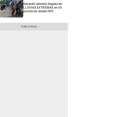
Senamhi advierte llegada de
LLUVIAS EXTREMAS en 65
provincias desde HOY