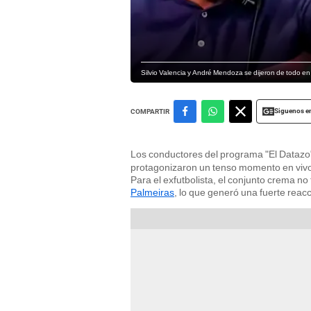
Silvio Valencia y André Mendoza se dijeron de todo en 
Siguenos e
COMPARTIR
Los conductores del programa "El Datazo
protagonizaron un tenso momento en vivo
Para el exfutbolista, el conjunto crema no
Palmeiras
, lo que generó una fuerte reacc