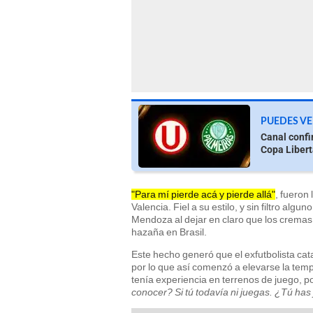
PUEDES VE
Canal confi
Copa Liber
"Para mí pierde acá y pierde allá"
, fueron
Valencia. Fiel a su estilo, y sin filtro al
Mendoza al dejar en claro que los cremas
hazaña en Brasil.
Este hecho generó que el exfutbolista cat
por lo que así comenzó a elevarse la temp
tenía experiencia en terrenos de juego, po
conocer? Si tú todavía ni juegas. ¿Tú has