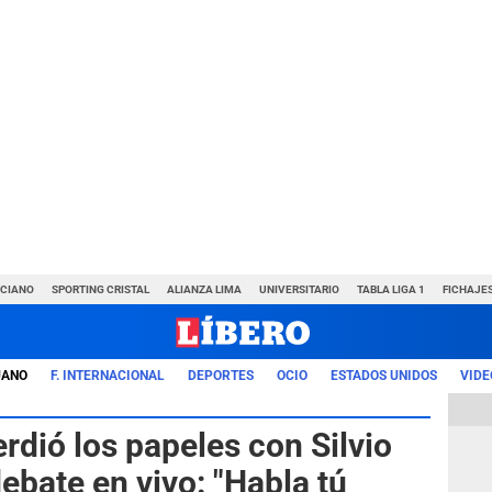
NCIANO
SPORTING CRISTAL
ALIANZA LIMA
UNIVERSITARIO
TABLA LIGA 1
FICHAJE
UANO
F. INTERNACIONAL
DEPORTES
OCIO
ESTADOS UNIDOS
VIDE
dió los papeles con Silvio
ebate en vivo: "Habla tú