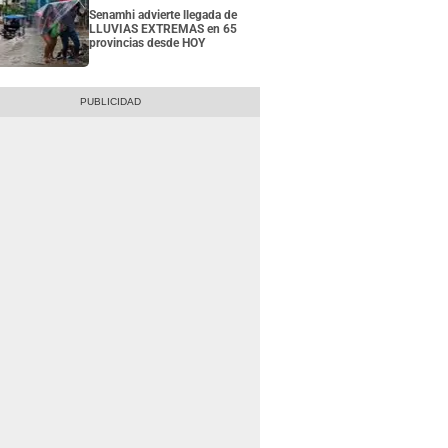
Senamhi advierte llegada de
LLUVIAS EXTREMAS en 65
provincias desde HOY