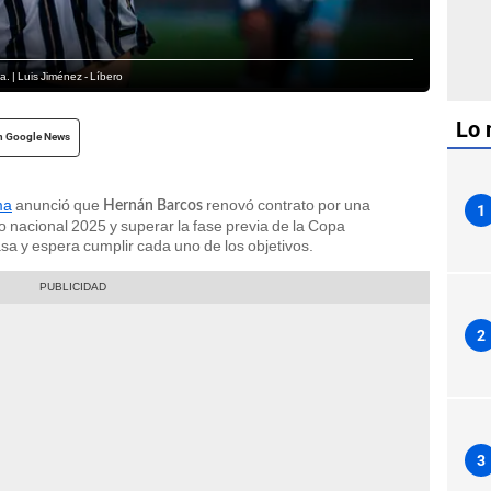
. | Luis Jiménez - Líbero
Lo 
n Google News
ma
anunció que
renovó contrato por una
Hernán Barcos
1
o nacional 2025 y superar la fase previa de la Copa
asa y espera cumplir cada uno de los objetivos.
2
3