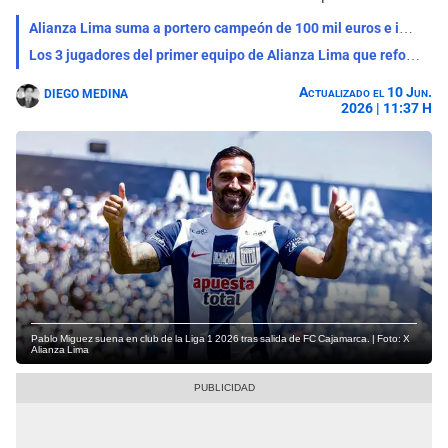
Alianza Lima suma a portero campeón de 100 mil euros e impacta a hinchas: "Se une"
Los 3 jugadores del primer equipo de Alianza Lima que reforzarán a la reserva para la Copa Caliente
Actualizado el 10 Jun.
DIEGO MEDINA
2026 | 11:37 H
Pablo Miguez suena en club de la Liga 1 2026 tras salida de FC Cajamarca. | Foto: X
Alianza Lima