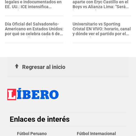
legales e indocumentados en
aparte con Eryc Castillo en el
EE. UU.: ICE intensifica
Boys vs Alianza Lima: "Será
operativos en aeropuertos y
interesante"
arresta a NUMEROSOS
EXTRANJEROS en un solo día
Día Oficial del Salvadoreño-
Universitario vs Sporting
Americano en Estados Unidos:
Cristal EN VIVO: horario, canal
por qué se celebra cada 6 de
y dónde ver el partido por el
agosto y cuál es su origen
Torneo Clausura 2026
Regresar al inicio
Enlaces de interés
Fútbol Peruano
Fútbol Internacional