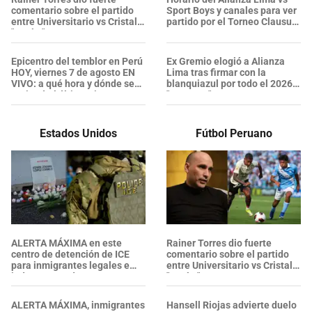
comentario sobre el partido
Sport Boys y canales para ver
entre Universitario vs Cristal:
partido por el Torneo Clausura
"Será..."
2026
Epicentro del temblor en Perú
Ex Gremio elogió a Alianza
HOY, viernes 7 de agosto EN
Lima tras firmar con la
VIVO: a qué hora y dónde se
blanquiazul por todo el 2026:
registró el último sismo,
"Proyecto"
según el IGP
Estados Unidos
Fútbol Peruano
ALERTA MÁXIMA en este
Rainer Torres dio fuerte
centro de detención de ICE
comentario sobre el partido
para inmigrantes legales e
entre Universitario vs Cristal:
indocumentados en EE. UU.:
"Será..."
SALVADOREÑO falleció tras
sufrir una "emergencia
ALERTA MÁXIMA, inmigrantes
Hansell Riojas advierte duelo
médica"