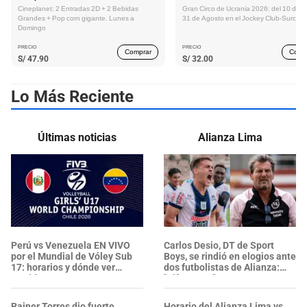
Cineplanet: 2 Entradas 2D + 2 Bebidas
Gran Circo de Ucrania 2026: del 10 de Ju
Grandes + Pop corn gigante. Lunes a
31 de Agosto en el Jockey Club-Surco
Domingo
PRECIO
PRECIO
Comprar
Comp
S/
47.90
S/
32.00
Lo Más Reciente
Últimas noticias
Alianza Lima
Perú vs Venezuela EN VIVO
Carlos Desio, DT de Sport
por el Mundial de Vóley Sub
Boys, se rindió en elogios ante
17: horarios y dónde ver
dos futbolistas de Alianza:
partido
"Diferentes"
Rainer Torres dio fuerte
Horario del Alianza Lima vs