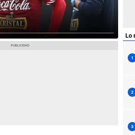
Lo 
1
2
3