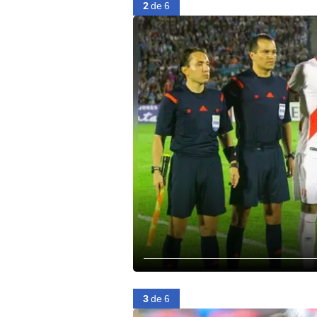
2
de 6
3
de 6