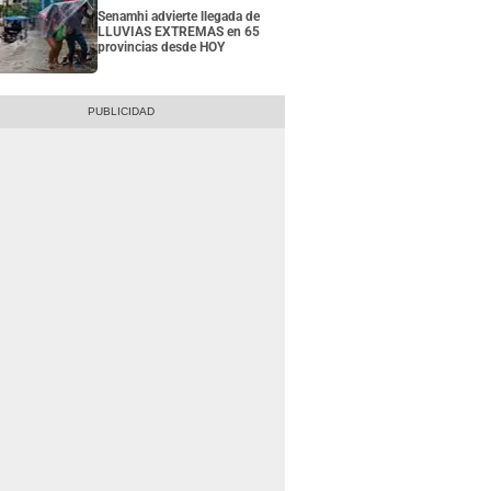
Senamhi advierte llegada de
LLUVIAS EXTREMAS en 65
provincias desde HOY