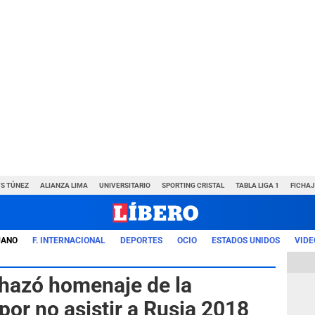
VS TÚNEZ
ALIANZA LIMA
UNIVERSITARIO
SPORTING CRISTAL
TABLA LIGA 1
FICHAJ
UANO
F. INTERNACIONAL
DEPORTES
OCIO
ESTADOS UNIDOS
VIDE
chazó homenaje de la
or no asistir a Rusia 2018