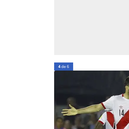
4
de 6