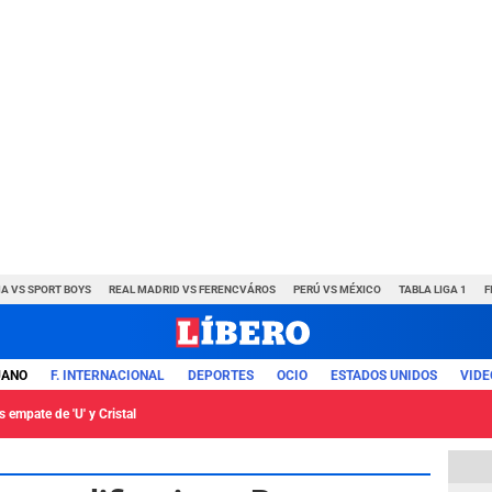
A VS SPORT BOYS
REAL MADRID VS FERENCVÁROS
PERÚ VS MÉXICO
TABLA LIGA 1
F
UANO
F. INTERNACIONAL
DEPORTES
OCIO
ESTADOS UNIDOS
VIDE
 empate de 'U' y Cristal