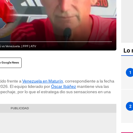
ú vs Venezuela. | FPF | ATV
Lo 
n Google News
1
tido frente a
Venezuela en Maturín
, correspondiente a la fecha
2026. El equipo liderado por
Óscar Ibáñez
mantiene viva las
pechaje, por lo que el estratega dio sus sensaciones en una
2