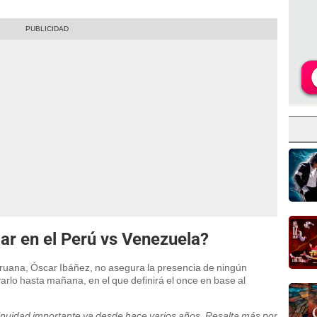
lar en el Perú vs Venezuela?
peruana, Óscar Ibáñez, no asegura la presencia de ningún
varlo hasta mañana, en el que definirá el once en base al
inuidad importante ya desde hace varios años. Resalta más por