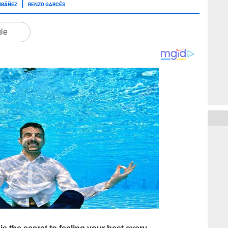
IBÁÑEZ
RENZO GARCÉS
gle