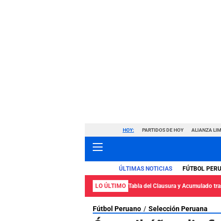
HOY:
PARTIDOS DE HOY
ALIANZA LIM
ÚLTIMAS NOTICIAS
FÚTBOL PER
LO ÚLTIMO
Tabla del Clausura y Acumulado tras
Fútbol Peruano
Selección Peruana